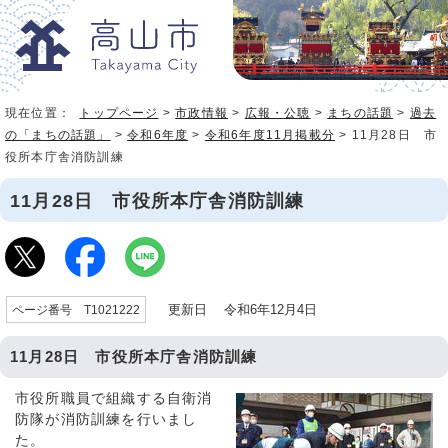
現在位置：
トップページ
>
市政情報
>
広報・公聴
>
まちの話題
>
過去
の「まちの話題」
>
令和6年度
>
令和6年度11月掲載分
> 11月28日 市
役所本庁舎消防訓練
11月28日 市役所本庁舎消防訓練
更新日 令和6年12月4日
ページ番号 T1021222
11月28日 市役所本庁舎消防訓練
市役所職員で組織する自衛消
防隊が消防訓練を行いまし
た。