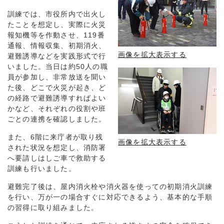
訓練では、市役所内で出火し
たことを想定し、実際に火災
報知機等を作動させ、119番
通報、情報収集、初期消火、
画像を拡大表示する
避難誘導などを実践形式で行
いました。当日は約50人の職
員が参加し、非常放送を聞い
た後、どこで火災が起き、ど
の経路で避難誘導すればよい
かなど、それぞれの役割や班
ごとの連携を確認しました。
また、6階に来庁者が取り残
画像を拡大表示する
された状況を想定し、消防署
へ要請しはしご車で救助する
訓練も行いました。
避難完了後は、屋内消火栓や消火器を使っての初期消火訓練
を行い、万が一の場合すぐに対応できるよう、基本的な手順
の習得に取り組みました。