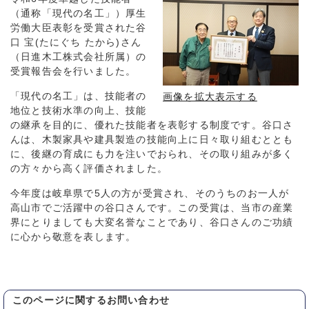
（通称「現代の名工」）厚生
労働大臣表彰を受賞された谷
口 宝(たにぐち たから)さん
（日進木工株式会社所属）の
受賞報告会を行いました。
「現代の名工」は、技能者の
画像を拡大表示する
地位と技術水準の向上、技能
の継承を目的に、優れた技能者を表彰する制度です。谷口さ
んは、木製家具や建具製造の技能向上に日々取り組むととも
に、後継の育成にも力を注いでおられ、その取り組みが多く
の方々から高く評価されました。
今年度は岐阜県で5人の方が受賞され、そのうちのお一人が
高山市でご活躍中の谷口さんです。この受賞は、当市の産業
界にとりましても大変名誉なことであり、谷口さんのご功績
に心から敬意を表します。
このページに関する
お問い合わせ