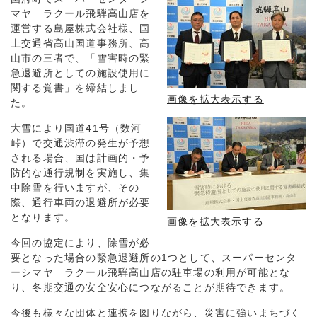
マヤ ラクール飛騨高山店を
運営する島屋株式会社様、国
土交通省高山国道事務所、高
山市の三者で、「雪害時の緊
急退避所としての施設使用に
関する覚書」を締結しまし
画像を拡大表示する
た。
大雪により国道41号（数河
峠）で交通渋滞の発生が予想
される場合、国は計画的・予
防的な通行規制を実施し、集
中除雪を行いますが、その
際、通行車両の退避所が必要
となります。
画像を拡大表示する
今回の協定により、除雪が必
要となった場合の緊急退避所の1つとして、スーパーセンタ
ーシマヤ ラクール飛騨高山店の駐車場の利用が可能とな
り、冬期交通の安全安心につながることが期待できます。
今後も様々な団体と連携を図りながら、災害に強いまちづく