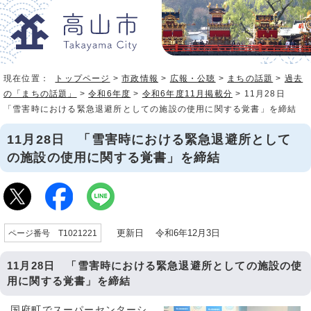
現在位置：
トップページ
>
市政情報
>
広報・公聴
>
まちの話題
>
過去
の「まちの話題」
>
令和6年度
>
令和6年度11月掲載分
> 11月28日
「雪害時における緊急退避所としての施設の使用に関する覚書」を締結
11月28日 「雪害時における緊急退避所として
の施設の使用に関する覚書」を締結
更新日 令和6年12月3日
ページ番号 T1021221
11月28日 「雪害時における緊急退避所としての施設の使
用に関する覚書」を締結
国府町でスーパーセンターシ