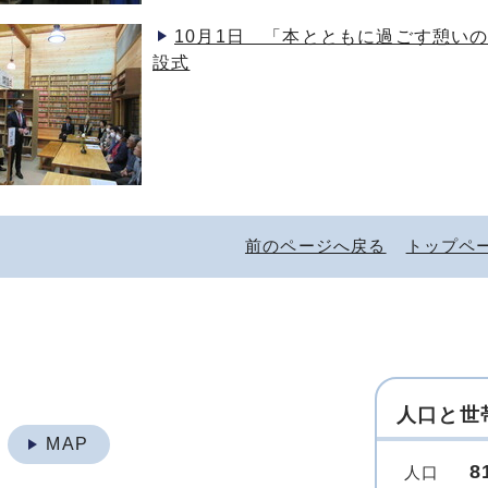
10月1日 「本とともに過ごす憩い
設式
前のページへ戻る
トップペ
人口と世
地
MAP
8
人口