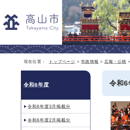
現在位置：
トップページ
>
市政情報
>
広報・公聴
令和6
令和6年度
令和6年度3月掲載分
令和6年度2月掲載分