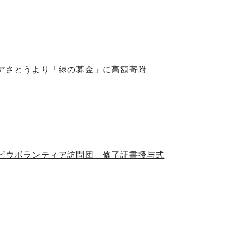
トアさとうより「緑の募金」に高額寄附
シビウボランティア訪問団 修了証書授与式