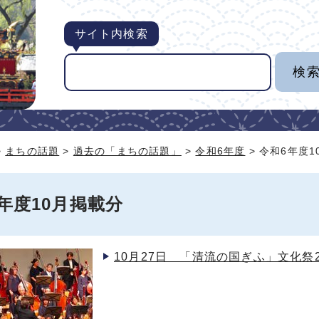
サイト内検索
>
まちの話題
>
過去の「まちの話題」
>
令和6年度
> 令和6年度
年度10月掲載分
10月27日 「清流の国ぎふ」文化祭