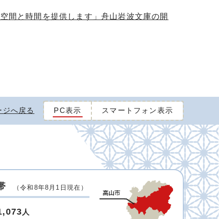
の空間と時間を提供します」舟山岩波文庫の開
ージへ戻る
PC表示
スマートフォン表示
帯
（令和8年8月1日現在）
1,073
人