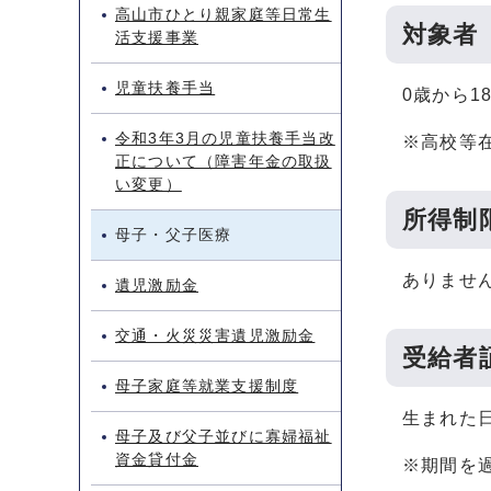
高山市ひとり親家庭等日常生
対象者
活支援事業
児童扶養手当
0歳から
令和3年3月の児童扶養手当改
※高校等
正について（障害年金の取扱
い変更）
所得制
母子・父子医療
ありませ
遺児激励金
交通・火災災害遺児激励金
受給者
母子家庭等就業支援制度
生まれた
母子及び父子並びに寡婦福祉
資金貸付金
※期間を