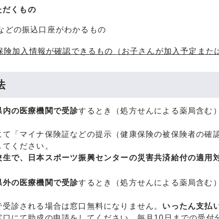
ただくもの
などの振込口座がわかるもの
療保険加入情報が確認できるもの（お子さんが加入予定また
法
県内の医療機関で受診
するとき（処方せんによる薬局含む
にて「マイナ保険証などの提示（健康保険の被保険者の確
してください。
校生で、日本スポーツ振興センターの災害共済給付の適用
県外の医療機関で受診
するとき（処方せんによる薬局含む
で受診される場合は窓口無料になりません。
いったん支払
窓口にて助成の申請をしてください。毎月10日までの受付