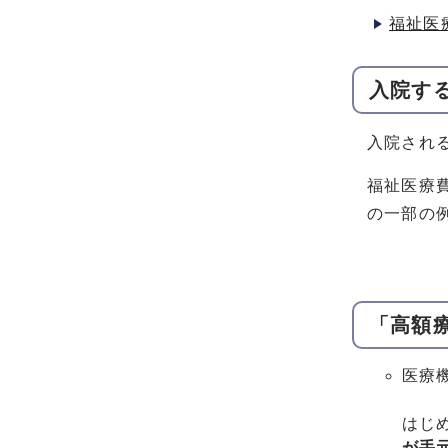
福祉医
入院す
入院され
福祉医療
の一部の
「高額
医療
はじ
が手