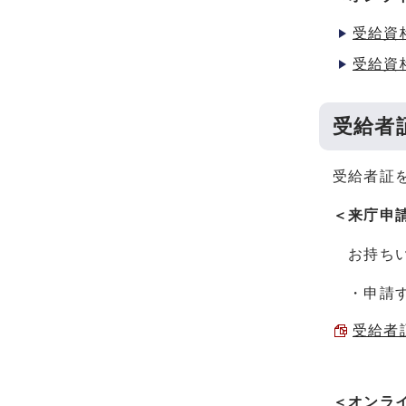
受給資
受給資
受給者
受給者証
＜来庁申
お持ちい
・申請す
受給者証
＜オンラ