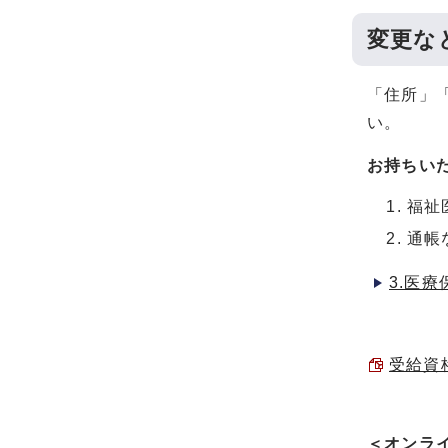
変更な
「住所」
い。
お持ちい
福祉
通帳
3.医
受給資格
＜オンラ