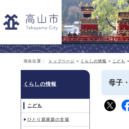
現在位置：
トップページ
>
くらしの情報
>
こども
母子
くらしの情報
こども
ひとり親家庭の支援