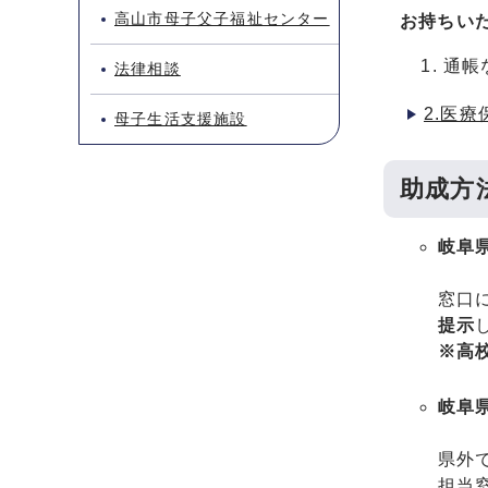
高山市母子父子福祉センター
お持ちい
通帳
法律相談
2.医
母子生活支援施設
助成方
岐阜
窓口
提示
※高
岐阜
県外
担当