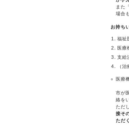
また
場合
お持ちい
福祉
医療
支給
（治
医療
市が
絡を
ただ
接そ
ただ