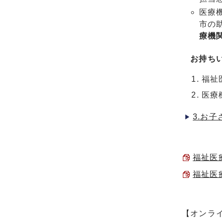
医療
市の
療機
お持ちい
福祉
医療
3.お
福祉医療
福祉医療
【オンラ