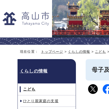
現在位置：
トップページ
>
くらしの情報
>
こども
母子
くらしの情報
こども
ひとり親家庭の支援