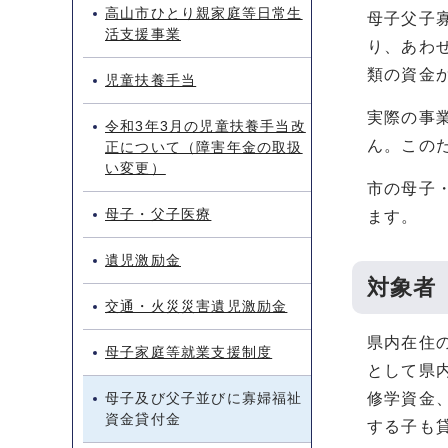
高山市ひとり親家庭等日常生
母子父子
活支援事業
り、あわ
類の資金
児童扶養手当
実際の事
令和3年3月の児童扶養手当改
ん。この
正について（障害年金の取扱
い変更）
市の母子
母子・父子医療
ます。
遺児激励金
対象者
交通・火災災害遺児激励金
県内在住
母子家庭等就業支援制度
として県
母子及び父子並びに寡婦福祉
修学資金
資金貸付金
する子も