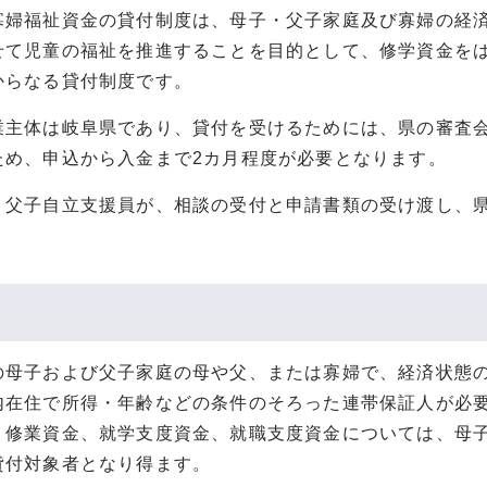
寡婦福祉資金の貸付制度は、母子・父子家庭及び寡婦の経
せて児童の福祉を推進することを目的として、修学資金をは
からなる貸付制度です。
業主体は岐阜県であり、貸付を受けるためには、県の審査
ため、申込から入金まで2カ月程度が必要となります。
・父子自立支援員が、相談の受付と申請書類の受け渡し、
の母子および父子家庭の母や父、または寡婦で、経済状態
内在住で所得・年齢などの条件のそろった連帯保証人が必
、修業資金、就学支度資金、就職支度資金については、母
貸付対象者となり得ます。