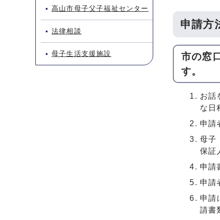
高山市母子父子福祉センター
申請方
法律相談
母子生活支援施設
市の窓
す。
お話
な日
申請
母子
保証
申請
申請
申請
請書