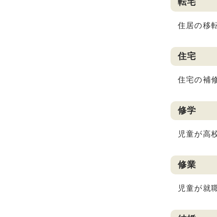
転宅
住居の移
住宅
住宅の補
修学
児童が高
修業
児童が就