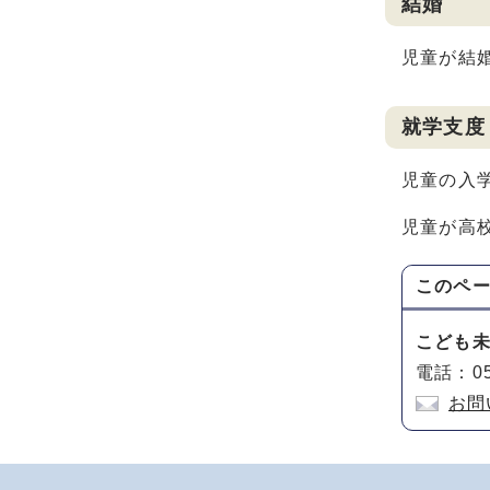
結婚
児童が結
就学支度
児童の入
児童が高
このペ
こども
電話：05
お問