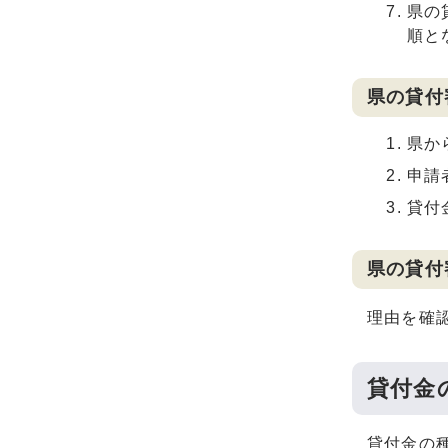
県の
順と
県の貸付
県か
申請
貸付
県の貸付
理由を確
貸付金
貸付金の