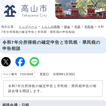
現在位置：
トップページ
>
くらしの情報
>
税金
>
市税
>
市民税
> 令和
7年分所得税の確定申告と市民税・県民税の申告相談
令和7年分所得税の確定申告と市民税・県民税の
申告相談
更新日 令和8年1月30日
ページ番号 T1023049
令和7年分所得税の確定申告と市民税・県民税申告の相
談会場を開設します。
相談会場・日程