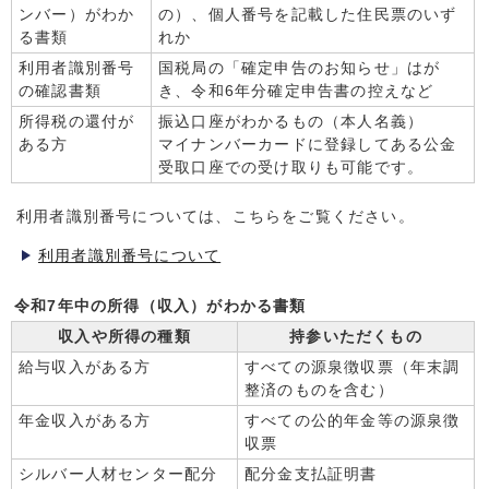
ンバー）がわか
の）、個人番号を記載した住民票のいず
る書類
れか
利用者識別番号
国税局の「確定申告のお知らせ」はが
の確認書類
き、令和6年分確定申告書の控えなど
所得税の還付が
振込口座がわかるもの（本人名義）
ある方
マイナンバーカードに登録してある公金
受取口座での受け取りも可能です。
利用者識別番号については、こちらをご覧ください。
利用者識別番号について
令和7年中の所得（収入）がわかる書類
収入や所得の種類
持参いただくもの
給与収入がある方
すべての源泉徴収票（年末調
整済のものを含む）
年金収入がある方
すべての公的年金等の源泉徴
収票
シルバー人材センター配分
配分金支払証明書