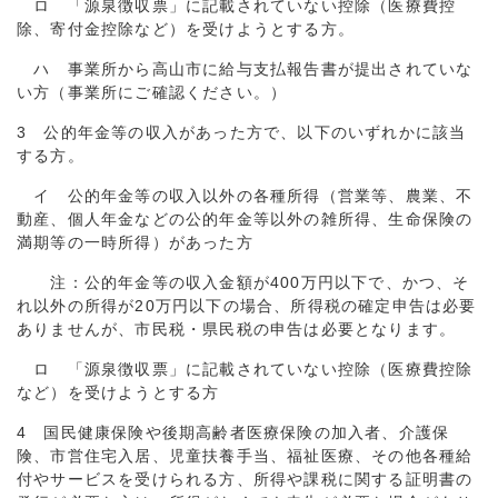
ロ 「源泉徴収票」に記載されていない控除（医療費控
除、寄付金控除など）を受けようとする方。
ハ 事業所から高山市に給与支払報告書が提出されていな
い方（事業所にご確認ください。）
3 公的年金等の収入があった方で、以下のいずれかに該当
する方。
イ 公的年金等の収入以外の各種所得（営業等、農業、不
動産、個人年金などの公的年金等以外の雑所得、生命保険の
満期等の一時所得）があった方
注：公的年金等の収入金額が400万円以下で、かつ、そ
れ以外の所得が20万円以下の場合、所得税の確定申告は必要
ありませんが、市民税・県民税の申告は必要となります。
ロ 「源泉徴収票」に記載されていない控除（医療費控除
など）を受けようとする方
4 国民健康保険や後期高齢者医療保険の加入者、介護保
険、市営住宅入居、児童扶養手当、福祉医療、その他各種給
付やサービスを受けられる方、所得や課税に関する証明書の