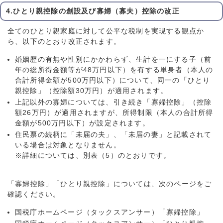
4.ひとり親控除の創設及び寡婦（寡夫）控除の改正
全てのひとり親家庭に対して公平な税制を実現する観点か
ら、以下のとおり改正されます。
婚姻歴の有無や性別にかかわらず、生計を一にする子（前
年の総所得金額等が48万円以下）を有する単身者（本人の
合計所得金額が500万円以下）について、同一の「ひとり
親控除」（控除額30万円）が適用されます。
上記以外の寡婦については、引き続き「寡婦控除」（控除
額26万円）が適用されますが、所得制限（本人の合計所得
金額が500万円以下）が設定されます。
住民票の続柄に「未届の夫」、「未届の妻」と記載されて
いる場合は対象となりません。
※詳細については、別表（5）のとおりです。
「寡婦控除」「ひとり親控除」については、次のページをご
確認ください。
国税庁ホームページ（タックスアンサー）「寡婦控除」