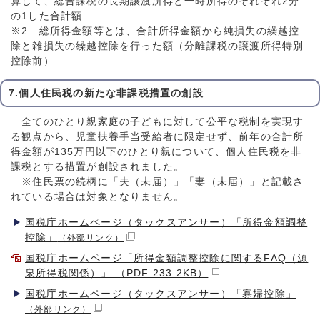
算して、総合課税の長期譲渡所得と一時所得のそれぞれ2分
の1した合計額
※2 総所得金額等とは、合計所得金額から純損失の繰越控
除と雑損失の繰越控除を行った額（分離課税の譲渡所得特別
控除前）
7.個人住民税の新たな非課税措置の創設
全てのひとり親家庭の子どもに対して公平な税制を実現す
る観点から、児童扶養手当受給者に限定せず、前年の合計所
得金額が135万円以下のひとり親について、個人住民税を非
課税とする措置が創設されました。
※住民票の続柄に「夫（未届）」「妻（未届）」と記載さ
れている場合は対象となりません。
国税庁ホームページ（タックスアンサー）「所得金額調整
控除」
（外部リンク）
国税庁ホームページ「所得金額調整控除に関するFAQ（源
泉所得税関係）」 （PDF 233.2KB）
国税庁ホームページ（タックスアンサー）「寡婦控除」
（外部リンク）