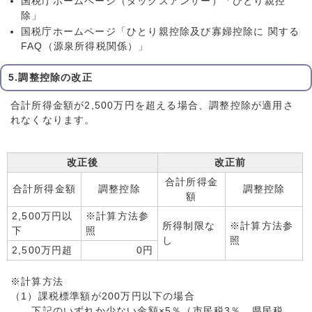
国税庁ホームページ（タックスアンサー）「ひとり親控
除」
国税庁ホームページ「ひとり親控除及び寡婦控除に 関する
FAQ（源泉所得税関係）」
5.調整控除の改正
合計所得金額が2,500万円を超える場合、調整控除が適用さ
れなくなります。
改正後
改正前
合計所得金
合計所得金額
調整控除
調整控除
額
2,500万円以
※計算方法参
所得制限な
※計算方法参
下
照
し
照
2,500万円超
0円
※計算方法
（1）課税標準額が200万円以下の場合
下記のいずれか少ない金額×5％（市民税3％、県民税