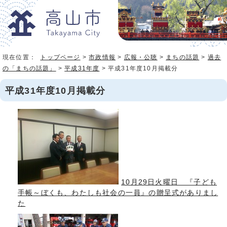
現在位置：
トップページ
>
市政情報
>
広報・公聴
>
まちの話題
>
過去
の「まちの話題」
>
平成31年度
> 平成31年度10月掲載分
平成31年度10月掲載分
10月29日火曜日 『子ども
手帳～ぼくも、わたしも社会の一員』の贈呈式がありまし
た