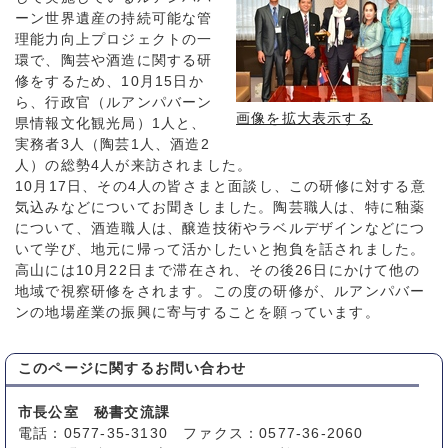
ーン世界遺産の持続可能な管
理能力向上プロジェクトの一
環で、陶芸や酒造に関する研
修をするため、10月15日か
ら、行政官（ルアンパバーン
画像を拡大表示する
県情報文化観光局）1人と、
実務者3人（陶芸1人、酒造2
人）の総勢4人が来訪されました。
10月17日、その4人の皆さまと面談し、この研修に対する意
気込みなどについてお聞きしました。陶芸職人は、特に釉薬
について、酒造職人は、醸造技術やラベルデザインなどにつ
いて学び、地元に帰って活かしたいと抱負を話されました。
高山には10月22日まで滞在され、その後26日にかけて他の
地域で視察研修をされます。この度の研修が、ルアンパバー
ンの地場産業の振興に寄与することを願っています。
このページに関する
お問い合わせ
市長公室 秘書交流課
電話：0577-35-3130 ファクス：0577-36-2060