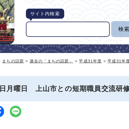
サイト内検索
>
まちの話題
>
過去の「まちの話題」
>
平成31年度
>
平成31年
月7日月曜日 上山市との短期職員交流研