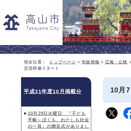
現在位置：
トップページ
>
市政情報
>
広報・公聴
交流研修スタート
10
平成31年度10月掲載分
10月29日火曜日 『子ども
手帳～ぼくも、わたしも社会
の一員』の贈呈式がありまし