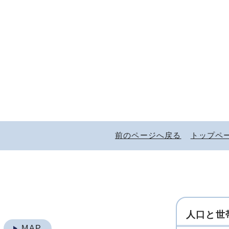
前のページへ戻る
トップペ
人口と世
地
MAP