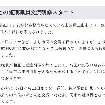
との短期職員交流研修スタート
日に高山市と友好都市提携を結んでいる山形県上山市より、
て1人の職員が来高されました。
は市民ツアーなどにより市民の交流を行っていますが、よ
、昭和63年に友好都市となって以来初めて、職員による短
りました。
は職員が相互に派遣研修を行うことで、お互いの取り組み
通じて両市の連携強化を図るため実施するものです。11月
っております。
員の方には7日から11日までの一週間、観光課に所属して
め多くの市民の皆さんと交流いただき、両市の懸け橋とな
おります。