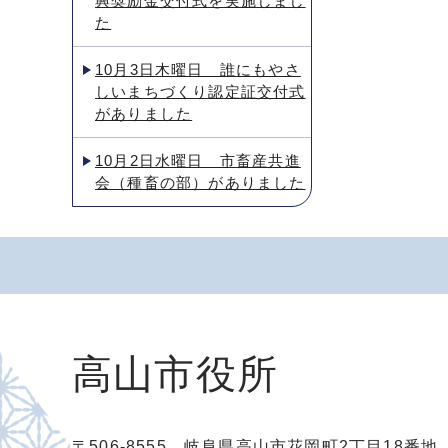
興奨励金交付式を実施しまし
た
10月3日木曜日 誰にもやさ
しいまちづくり認定証交付式
がありました
10月2日水曜日 市畜産共進
会（種畜の部）がありました
高山市役所
〒506-8555 岐阜県高山市花岡町2丁目18番