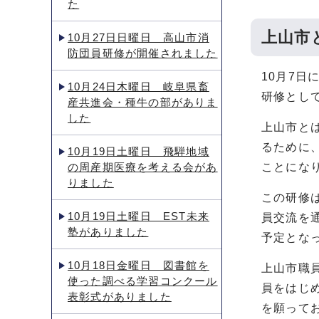
た
上山市
10月27日日曜日 高山市消
防団員研修が開催されました
10月7
10月24日木曜日 岐阜県畜
研修とし
産共進会・種牛の部がありま
した
上山市と
るために
10月19日土曜日 飛騨地域
の周産期医療を考える会があ
ことにな
りました
この研修
10月19日土曜日 EST未来
員交流を
塾がありました
予定とな
10月18日金曜日 図書館を
上山市職
使った調べる学習コンクール
員をはじ
表彰式がありました
を願って