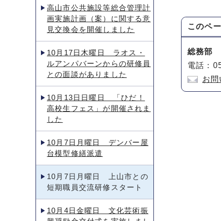
高山市公共施設等総合管理計
画実施計画（案）に関する意
このペ
見交換会を開催しました
総務部
10月17日木曜日 ラオス・
ルアンパバーンからの研修員
電話：05
との面談がありました
お問
10月13日日曜日 「ひだ！
高校生フェス」が開催されま
した
10月7日月曜日 デンバー屋
台模型修繕派遣
10月7日月曜日 上山市との
短期職員交流研修スタート
10月4日金曜日 文化芸術振