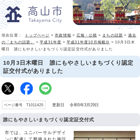
現在位置：
トップページ
>
市政情報
>
広報・公聴
>
まちの話題
>
過去
の「まちの話題」
>
平成31年度
>
平成31年度10月掲載分
> 10月3日木
曜日 誰にもやさしいまちづくり認定証交付式がありました
10月3日木曜日 誰にもやさしいまちづくり認定
証交付式がありました
更新日 令和5年3月29日
ページ番号 T1011425
誰にもやさしいまちづくり認定証交付式
市では、ユニバーサルデザイ
ンに配慮して整備された施設