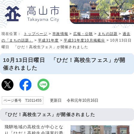
現在位置：
トップページ
>
市政情報
>
広報・公聴
>
まちの話題
>
過去
の「まちの話題」
>
平成31年度
>
平成31年度10月掲載分
> 10月13日日
曜日 「ひだ！高校生フェス」が開催されました
10月13日日曜日 「ひだ！高校生フェス」が開
催されました
更新日 令和元年10月16日
ページ番号 T1011455
「ひだ！高校生フェス」が開催されました
飛騨地域の高校生が中心とな
り「ひだ！高校生会議実行委