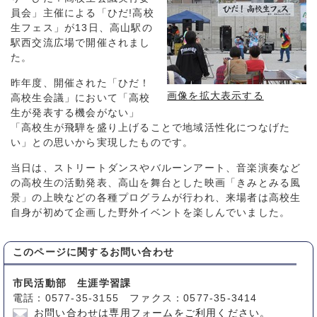
員会」主催による「ひだ!高校
生フェス」が13日、高山駅の
駅西交流広場で開催されまし
た。
昨年度、開催された「ひだ！
画像を拡大表示する
高校生会議」において「高校
生が発表する機会がない」
「高校生が飛騨を盛り上げることで地域活性化につなげた
い」との思いから実現したものです。
当日は、ストリートダンスやバルーンアート、音楽演奏など
の高校生の活動発表、高山を舞台とした映画「きみとみる風
景」の上映などの各種プログラムが行われ、来場者は高校生
自身が初めて企画した野外イベントを楽しんでいました。
このページに関する
お問い合わせ
市民活動部 生涯学習課
電話：0577-35-3155 ファクス：0577-35-3414
お問い合わせは専用フォームをご利用ください。