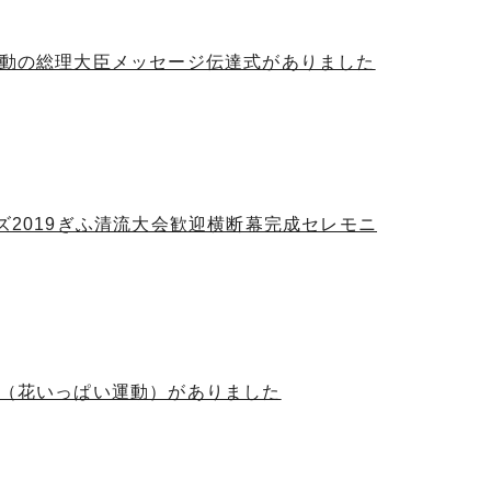
運動の総理大臣メッセージ伝達式がありました
ズ2019ぎふ清流大会歓迎横断幕完成セレモニ
動（花いっぱい運動）がありました