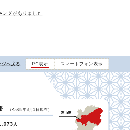
イキングがありました
ージへ戻る
PC表示
スマートフォン表示
帯
（令和8年8月1日現在）
1,073
人