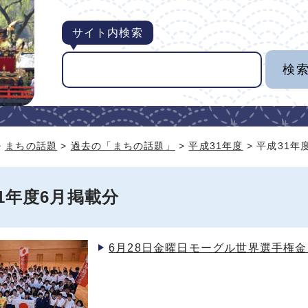
サイト内検索
>
まちの話題
>
過去の「まちの話題」
>
平成31年度
> 平成31年
1年度6月掲載分
6月28日金曜日モーグル世界選手権