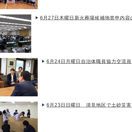
6月27日木曜日新火葬場候補地答申内
6月24日月曜日自治体職員協力交流
6月23日日曜日 清見地区で土砂災