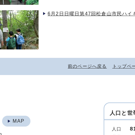
6月2日日曜日第47回松倉山市民ハ
前のページへ戻る
トップペ
人口と世
地
MAP
8
人口