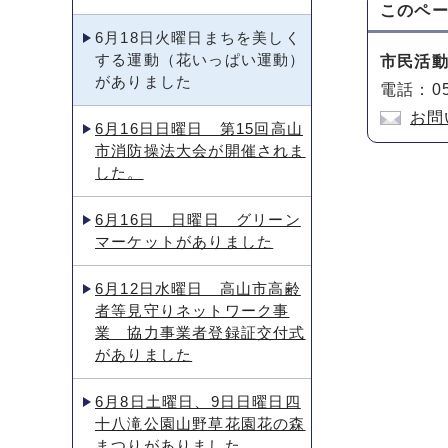
このペ
6月18日火曜日まちを美しく
する運動（花いっぱい運動）
市民活
がありました
電話：05
お問
6月16日日曜日 第15回高山
市消防操法大会が開催されま
した。
6月16日 日曜日 グリーン
マーケットがありました
6月12日水曜日 高山市高齢
者等見守りネットワーク事
業 協力事業者登録証交付式
がありました
6月8日土曜日、9日日曜日四
十八滝公園山野草花園花の森
まつりがありました。