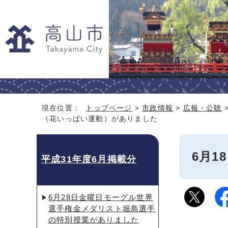
現在位置：
トップページ
>
市政情報
>
広報・公聴
（花いっぱい運動）がありました
6月
平成31年度6月掲載分
6月28日金曜日モーグル世界
選手権金メダリスト堀島選手
の特別授業がありました