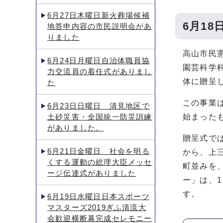
6月27日木曜日新火葬場候補
6月1
地答申内容の市民説明会があ
りました
高山市民
6月24日月曜日自治体職員協
園芸科学
力交流員の着任式がありまし
体に贈呈
た
この事業
6月23日日曜日 清見地区で
土砂災害・全国統一防災訓練
始まった
がありました。
贈呈式で
6月21日金曜日 社会を明る
から、上
くする運動の総理大臣メッセ
町並みを
ージ伝達式がありました
ー」は、
す。
6月19日水曜日日本スポーツ
マスターズ2019ぎふ清流大
会歓迎横断幕完成セレモニー