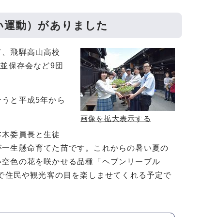
い運動）がありました
て、飛騨高山高校
並保存会など9団
うと平成5年から
画像を拡大表示する
本木委員長と生徒
が一生懸命育てた苗です。これからの暑い夏の
い空色の花を咲かせる品種「ヘブンリーブル
まで住民や観光客の目を楽しませてくれる予定で