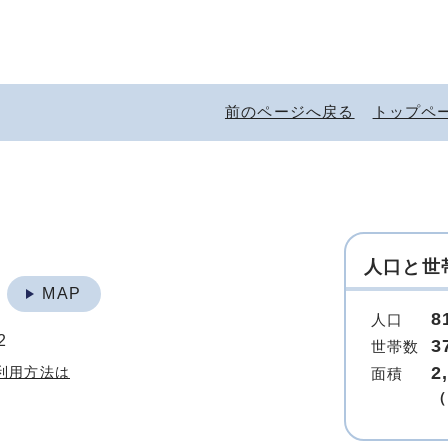
前のページへ戻る
トップペ
人口と世
地
MAP
8
人口
2
3
世帯数
2
利用方法は
面積
（