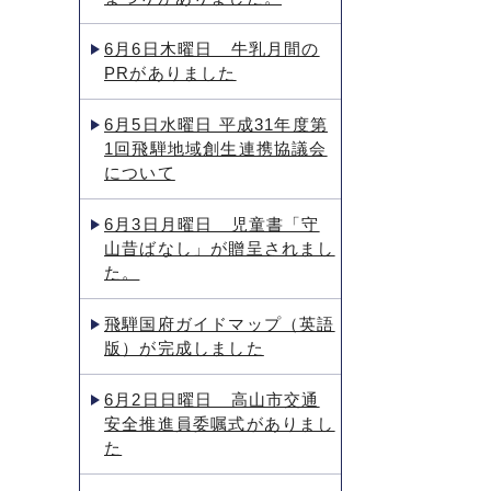
6月6日木曜日 牛乳月間の
PRがありました
6月5日水曜日 平成31年度第
1回飛騨地域創生連携協議会
について
6月3日月曜日 児童書「守
山昔ばなし」が贈呈されまし
た。
飛騨国府ガイドマップ（英語
版）が完成しました
6月2日日曜日 高山市交通
安全推進員委嘱式がありまし
た