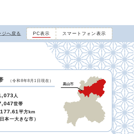
ージへ戻る
PC表示
スマートフォン表示
帯
（令和8年8月1日現在）
1,073
人
7,047
世帯
,177.61
平方km
日本一大きな市）