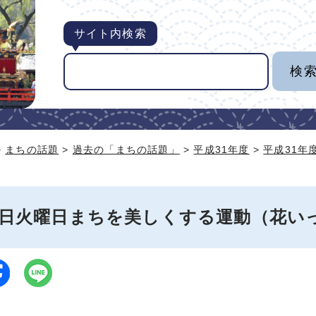
サイト内検索
>
まちの話題
>
過去の「まちの話題」
>
平成31年度
>
平成31年
18日火曜日まちを美しくする運動（花