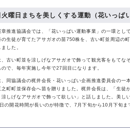
8日火曜日まちを美しくする運動（花いっぱ
憲章推進協議会では、「花いっぱい運動事業」の一環とし
科の生徒が育てたアサガオの苗750株を、古い町並周辺の町
しました。
は、古い町並を涼しげなアサガオで飾って観光客をもてなそ
もので、毎年実施し今年で27回目になります。
は、同協議会の梶井会長・花いっぱい企画推進委員会の一
三之町町並保存会へ苗を贈りました。梶井会長は、「生徒
、涼しげなアサガオで飾って欲しい」と話しました。美し
1日の開花時間が長いのが特徴で、7月下旬から10月下旬