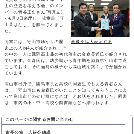
山の歴史を考える会」のメン
バーの青谷正史さん(写真左)
が6月3日来庁し、児童書「守
山昔ばなし」を贈呈されまし
た。
同書には、守山市ゆかりの歴
画像を拡大表示する
史上の人物4人が紹介され、そ
の中の一人に飛騨高山藩の初代藩主の金森長近氏が紹介され
ています。金森氏は、幼少期から青年期を滋賀県守山市で過
ごしており、その当時の様子から高山城を築くまでが描かれ
ています。
高山市出身で、國島市長と高校の同級生でもある青谷さん
は、「守山市にも金森氏がいたことを知ってもらうことによ
って高山市との架け橋になれば」とお話をされました。同書
は、市内の小・中・高校や図書館などへ贈られます。
このページに関する
お問い合わせ
市長公室 広報公聴課