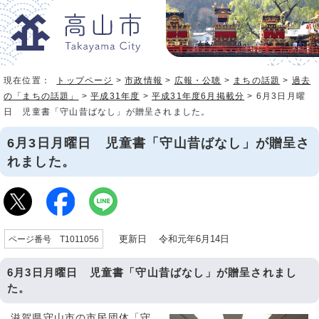
現在位置：
トップページ
>
市政情報
>
広報・公聴
>
まちの話題
>
過去
の「まちの話題」
>
平成31年度
>
平成31年度6月掲載分
> 6月3日月曜
日 児童書「守山昔ばなし」が贈呈されました。
6月3日月曜日 児童書「守山昔ばなし」が贈呈さ
れました。
更新日 令和元年6月14日
ページ番号 T1011056
6月3日月曜日 児童書「守山昔ばなし」が贈呈されまし
た。
滋賀県守山市の市民団体「守