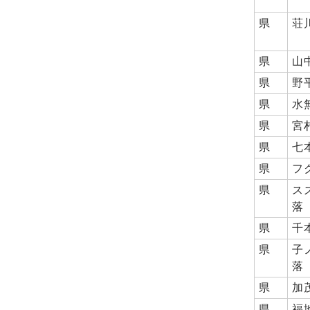
県
荘
県
山
県
野
県
水
県
宮
県
七
県
フ
県
ス
落
県
千
県
子
落
県
加
県
福