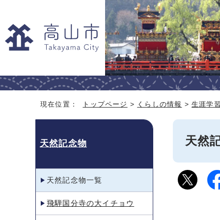
現在位置：
トップページ
>
くらしの情報
>
生涯学
天然
天然記念物
天然記念物一覧
飛騨国分寺の大イチョウ