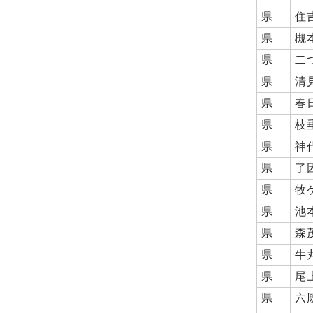
県
住
県
槻
県
二
県
清
県
春
県
枝
県
神
県
了
県
牧
県
池
県
森
県
牛
県
尾
県
六