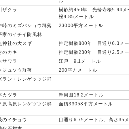
ル
川ザクラ
樹齢約450年 光輪寺桜5.94
桜4.85メートル
中峠のミズバショウ群落
23000平方メートル
平家のイチイ防風林
無神社の大スギ
推定樹齢800年 目通り6.3メ
村のカキ
推定樹齢230年 目通り2.5メ
本サワラ
江戸 9.1メートル
クジュソウ群落
200平方メートル
ズラン・レンゲツツジ群
本カツラ
幹周囲16.2メートル
ノ原高原レンゲツツジ群
面積33058平方メートル
茂のイチョウ
目通り6.75メートル、高さ35
地化石標本