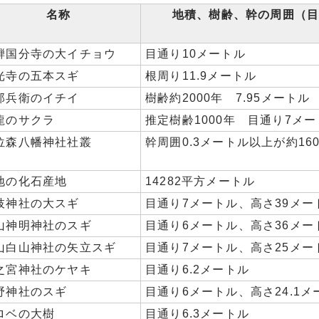
名称
地積、樹齢、幹の周囲（
騨国分寺の大イチョウ
目通り10メートル
光寺の五本スギ
根周り11.9メートル
郎兵衛のイチイ
樹齢約2000年 7.95メートル
龍のサクラ
推定樹齢1000年 目通り7メ
位森八幡神社社叢
幹周囲0.3メートル以上が約16
地の化石産地
14282平方メートル
枝神社の大スギ
目通り7メートル、高さ39メー
山神明神社のスギ
目通り6メートル、高さ36メー
山白山神社の矢立スギ
目通り7メートル、高さ25メー
之宮神社のケヤキ
目通り6.2メートル
野神社のスギ
目通り6メートル、高さ24.1メ
ロベの大樹
目通り6.3メートル