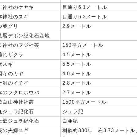
吉神社のケヤキ
目通り6.1メートル
本神社のスギ
目通り6.3メートル
つ葉グリ
2.9メートル
見層デボン紀化石産地
日神社のフジ社叢
150平方メートル
垂れザクラ
4.5メートル
代スギ
5.5メートル
因寺のカヤ
4.0メートル
ケ洞のイチイ
2.8メートル
本のフクロホウバ
2.7メートル
茂白山神社社叢
1500平方メートル
丸ジュラ紀化石
ジュラ紀
上郷ジュラ紀化石
白亜紀
厩の夫婦スギ
樹齢約330年 右3.73メートル