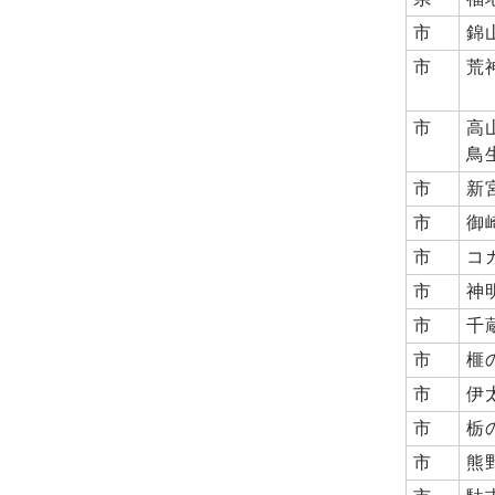
市
錦
市
荒
市
高
鳥
市
新
市
御
市
コ
市
神
市
千
市
榧
市
伊
市
栃
市
熊