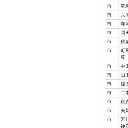
市
竜
市
六
市
寺
市
岡
市
秋
市
町
尊
市
中
市
山
市
揺
市
二
市
銀
市
夫
市
宮
禅