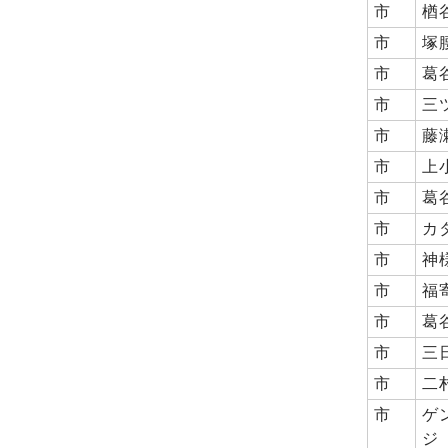
市
楢
市
塚
市
葛
市
三
市
藤
市
上
市
葛
市
カ
市
神
市
福
市
葛
市
三
市
二
市
ゲ
ジ