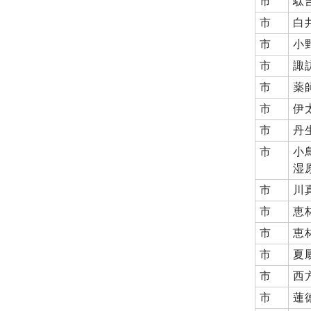
市
駄
市
白
市
小
市
諏
市
薬
市
伊
市
丹
市
小
湿
市
川
市
恵
市
恵
市
夏
市
西
市
蓮