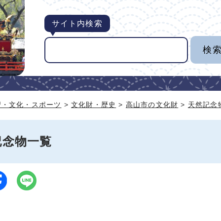
サイト内検索
習・文化・スポーツ
>
文化財・歴史
>
高山市の文化財
>
天然記念
記念物一覧