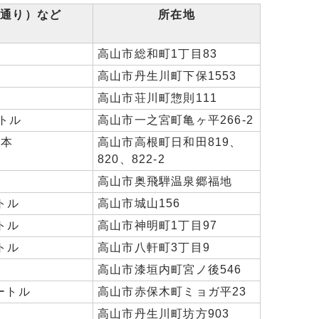
目通り）など
所在地
高山市総和町1丁目83
高山市丹生川町下保1553
高山市荘川町惣則111
ートル
高山市一之宮町亀ヶ平266-2
0本
高山市高根町日和田819、
820、822-2
高山市奥飛騨温泉郷福地
トル
高山市城山156
トル
高山市神明町1丁目97
トル
高山市八軒町3丁目9
高山市漆垣内町宮ノ後546
ートル
高山市赤保木町ミョガ平23
高山市丹生川町坊方903