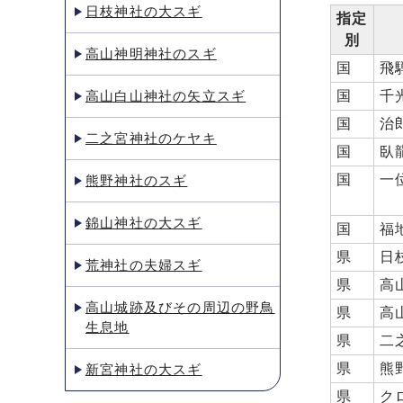
日枝神社の大スギ
指定
別
高山神明神社のスギ
国
飛
高山白山神社の矢立スギ
国
千
国
治
二之宮神社のケヤキ
国
臥
国
一
熊野神社のスギ
錦山神社の大スギ
国
福
県
日
荒神社の夫婦スギ
県
高
高山城跡及びその周辺の野鳥
県
高
生息地
県
二
県
熊
新宮神社の大スギ
県
ク