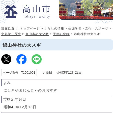
現在位置：
トップページ
>
くらしの情報
>
生涯学習・文化・スポーツ
>
文化財・歴史
>
高山市の文化財
>
天然記念物
> 錦山神社の大スギ
錦山神社の大スギ
更新日 令和3年12月22日
ページ番号 T1001001
よみ
にしきやまじんじゃのおおすぎ
市指定年月日
昭和49年12月13日