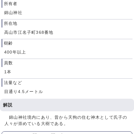
所有者
錦山神社
所在地
高山市江名子町368番地
樹齢
400年以上
員数
1本
法量など
目通り4.5メートル
解説
錦山神社境内にあり、昔から天狗の住む神木として氏子の
人々が崇めている大樹である。