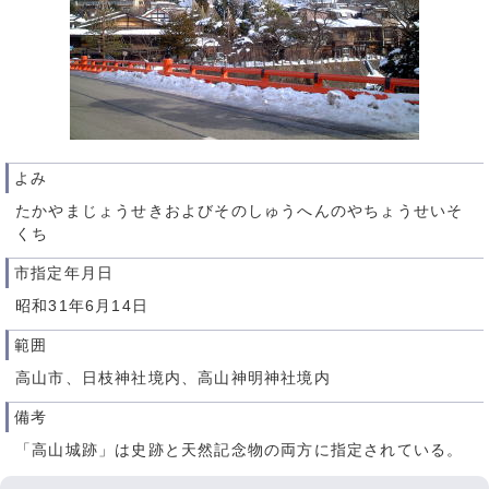
よみ
たかやまじょうせきおよびそのしゅうへんのやちょうせいそ
くち
市指定年月日
昭和31年6月14日
範囲
高山市、日枝神社境内、高山神明神社境内
備考
「高山城跡」は史跡と天然記念物の両方に指定されている。