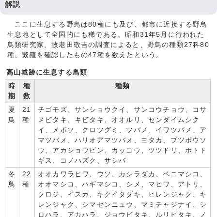
解説
ここに生息する野鳥は80種にも及び、都市に近接する野鳥
生息地として全国的にも稀である。昭和31年5月に行われた
鳥類研究家、故老田敬吉の調査によると、野鳥の種類27科80
種、繁殖を確認したもの47種を数えたという。
高山城跡に生息する鳥類
時
種
種類
期
数
夏
21
チゴモズ、サンショウクイ、サンコウチョウ、コサ
鳥
種
メビタキ、キビタキ、オオルリ、センダイムシク
イ、メボソ、クロツグミ、ツバメ、イワツバメ、ア
マツバメ、ハリオアマツバメ、ヨタカ、ブツポウソ
ウ、アカショウビン、カッコウ、ツツドリ、ホトト
ギス、コノハズク、サシバ
冬
22
オオカワラヒワ、ウソ、カシラダカ、ベニマシコ、
鳥
種
オオマシコ、ハギマシコ、シメ、マヒワ、アトリ、
クロジ、イスカ、キクイタダキ、ヒレンジャク、キ
レンジャク、シマセンニュウ、マミチャジナイ、シ
ロハラ、アカハラ、ジョウビタキ、ルリビタキ、ノ