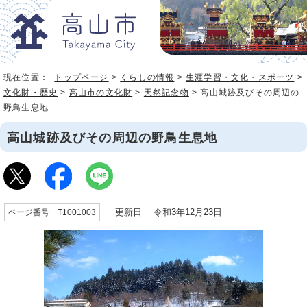
現在位置：
トップページ
>
くらしの情報
>
生涯学習・文化・スポーツ
>
文化財・歴史
>
高山市の文化財
>
天然記念物
> 高山城跡及びその周辺の
野鳥生息地
高山城跡及びその周辺の野鳥生息地
更新日 令和3年12月23日
ページ番号 T1001003