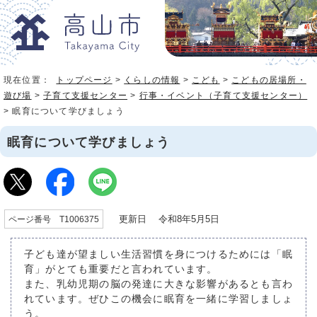
現在位置：
トップページ
>
くらしの情報
>
こども
>
こどもの居場所・
遊び場
>
子育て支援センター
>
行事・イベント（子育て支援センター）
> 眠育について学びましょう
眠育について学びましょう
更新日 令和8年5月5日
ページ番号 T1006375
子ども達が望ましい生活習慣を身につけるためには「眠
育」がとても重要だと言われています。
また、乳幼児期の脳の発達に大きな影響があるとも言わ
れています。ぜひこの機会に眠育を一緒に学習しましょ
う。