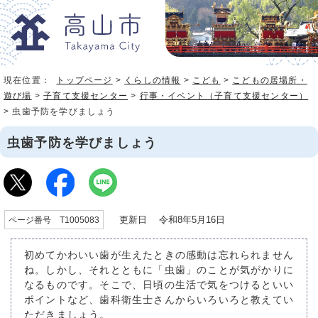
現在位置：
トップページ
>
くらしの情報
>
こども
>
こどもの居場所・
遊び場
>
子育て支援センター
>
行事・イベント（子育て支援センター）
> 虫歯予防を学びましょう
虫歯予防を学びましょう
更新日 令和8年5月16日
ページ番号 T1005083
初めてかわいい歯が生えたときの感動は忘れられません
ね。しかし、それとともに「虫歯」のことが気がかりに
なるものです。そこで、日頃の生活で気をつけるといい
ポイントなど、歯科衛生士さんからいろいろと教えてい
ただきましょう。