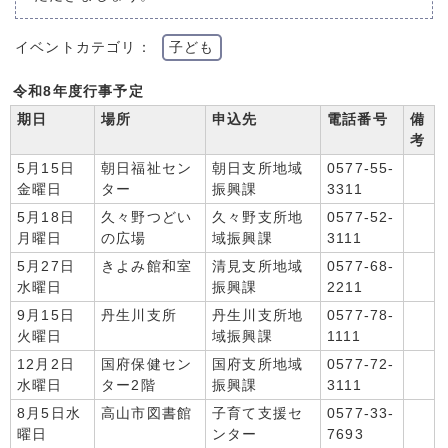
イベントカテゴリ：
子ども
令和8年度行事予定
期日
場所
申込先
電話番号
備
考
5月15日
朝日福祉セン
朝日支所地域
0577-55-
金曜日
ター
振興課
3311
5月18日
久々野つどい
久々野支所地
0577-52-
月曜日
の広場
域振興課
3111
5月27日
きよみ館和室
清見支所地域
0577-68-
水曜日
振興課
2211
9月15日
丹生川支所
丹生川支所地
0577-78-
火曜日
域振興課
1111
12月2日
国府保健セン
国府支所地域
0577-72-
水曜日
ター2階
振興課
3111
8月5日水
高山市図書館
子育て支援セ
0577-33-
曜日
ンター
7693