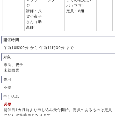
マッサー
ンター
までの乳児とパ
ジ
パ（ママ）
講師：八
定員：8組
賀小夜子
さん（助
産師）
開催時間
午前10時00分 から 午前11時30分 まで
対象
市民、親子
未就園児
費用
不要
申し込み
必要
開催日1カ月前より申し込み受付開始。定員のあるものは定員
になり次第締切となります。