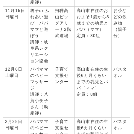
産師）
11月15日
親子deふ
飛騨高
高山市在住のお
お茶な
日曜日
れあい遊
山ビッ
およそ1歳から3
どの飲
び パパ
グアリ
歳までの幼児と
み物
ママと遊
ーナ2階
パパ（ママ）
（親子
ぼう
武道場
定員：30組
分）
講師：岐
阜県レク
リエーシ
ョン協会
12月6日
パパママ
子育て
高山市在住の生
バスタ
土曜日
のベビー
支援セ
後6カ月くらい
オル
マッサー
ンター
までの乳児とパ
ジ
パ（ママ）
講師：八
定員：8組
賀小夜子
さん（助
産師）
2月28日
パパママ
子育て
高山市在住の生
バスタ
日曜日
のベビー
支援セ
後6カ月くらい
オル