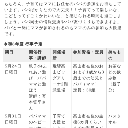
もちろん、子育てはママにお任せのパパの参加をお待ちして
います。パパばかりなので大丈夫！！子育てって楽しいな、
こどもってすごくかわいいな、と感じられる時間を過ごしま
しょう。パパ同士の情報交換やパパ友づくりもできますよ。
パパと一緒にママが参加されるのもママのみの参加も大歓迎
です。
令和8年度 行事予定
期日
開催行
開催場
参加資格・定員
持ちも
事・講師
所
の
5月24日
親子deふ
飛騨高
高山市在住のお
お茶な
日曜日
れあい遊
山ビッ
およそ1歳から3
どの飲
び パパ
グアリ
歳までの幼児と
み物
ママと遊
ーナ2階
パパ（ママ）
（親子
ぼう
武道場
定員：30組
分）
講師：寄
本哲平さ
ん
5月31日
パパママ
子育て
高山市在住の生
バスタ
日曜日
のベビー
支援セ
後6カ月くらい
オル