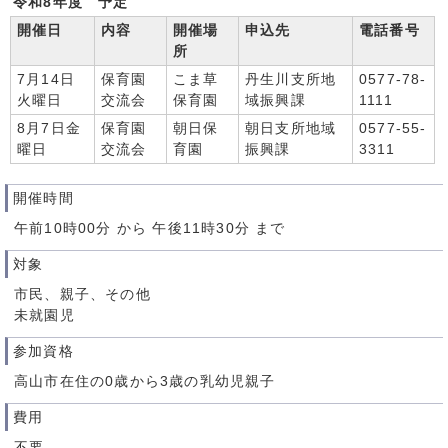
令和8年度 予定
開催日
内容
開催場
申込先
電話番号
所
7月14日
保育園
こま草
丹生川支所地
0577-78-
火曜日
交流会
保育園
域振興課
1111
8月7日金
保育園
朝日保
朝日支所地域
0577-55-
曜日
交流会
育園
振興課
3311
開催時間
午前10時00分 から 午後11時30分 まで
対象
市民、親子、その他
未就園児
参加資格
高山市在住の0歳から3歳の乳幼児親子
費用
不要