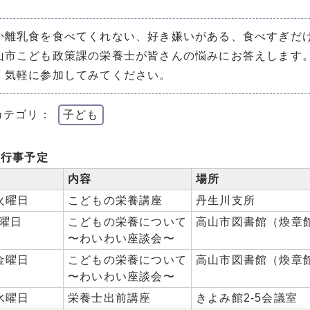
か離乳食を食べてくれない、好き嫌いがある、食べすぎだ
山市こども政策課の栄養士が皆さんの悩みにお答えします
、気軽に参加してみてください。
カテゴリ：
子ども
度行事予定
内容
場所
火曜日
こどもの栄養講座
丹生川支所
水曜日
こどもの栄養について
高山市図書館（煥章
〜わいわい座談会〜
金曜日
こどもの栄養について
高山市図書館（煥章
〜わいわい座談会〜
水曜日
栄養士出前講座
きよみ館2-5会議室