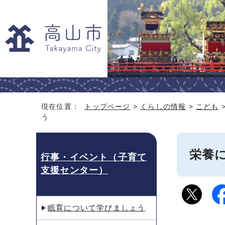
現在位置：
トップページ
>
くらしの情報
>
こども
う
栄養
行事・イベント（子育て
支援センター）
眠育について学びましょう