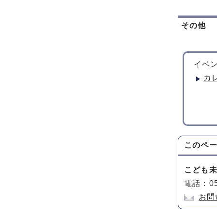
その他
イベン
カ
このペ
こども
電話：05
お問