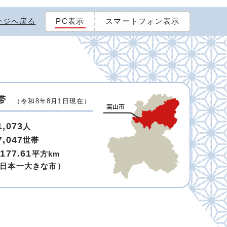
ージへ戻る
PC表示
スマートフォン表示
帯
（令和8年8月1日現在）
1,073
人
7,047
世帯
,177.61
平方km
日本一大きな市）