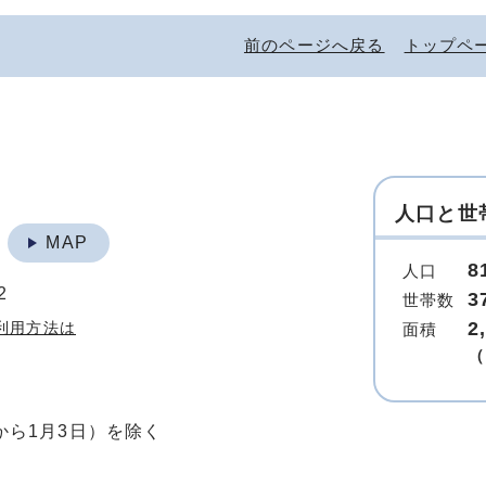
前のページへ戻る
トップペ
人口と世
地
MAP
8
人口
2
3
世帯数
2
利用方法は
面積
（
から1月3日）を除く