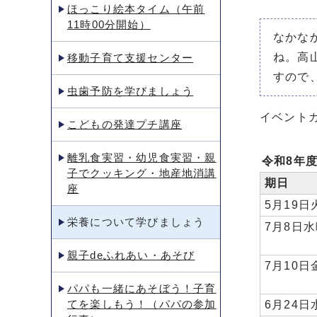
ほっこり絵本タイム（午前
11時00分開始）
なかな
ね。高
移動子育て支援センター
すので
虫歯予防を学びましょう
イベント
こどもの発達プチ講座
離乳食実習・幼児食実習・親
令和8年
子でクッキング・地産地消講
期日
座
5月19日
栄養について学びましょう
7月8日
親子deふれあい・あそび
7月10日
パパも一緒にあそぼう！子育
てを楽しもう！（パパの参加
6月24日