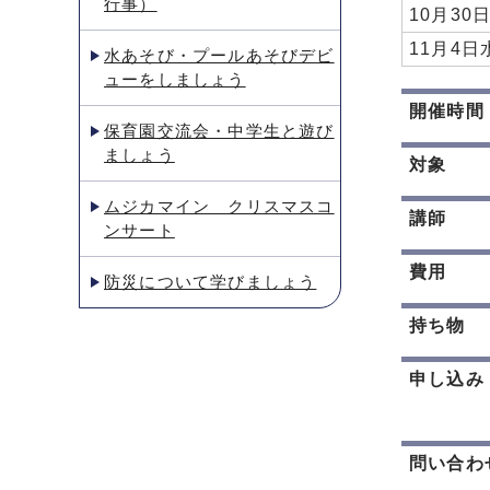
行事）
10月30
11月4日
水あそび・プールあそびデビ
ューをしましょう
開催時間
保育園交流会・中学生と遊び
ましょう
対象
ムジカマイン クリスマスコ
講師
ンサート
費用
防災について学びましょう
持ち物
申し込み
問い合わ