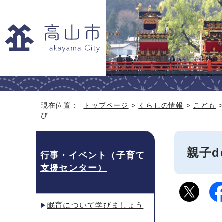
現在位置：
トップページ
>
くらしの情報
>
こども
び
親子
行事・イベント（子育て
支援センター）
眠育について学びましょう