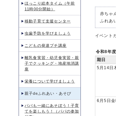
ほっこり絵本タイム（午前
11時00分開始）
赤ちゃ
ふれあ
移動子育て支援センター
虫歯予防を学びましょう
イベント
こどもの発達プチ講座
令和8年度
離乳食実習・幼児食実習・親
期日
子でクッキング・地産地消講
5月14日
座
栄養について学びましょう
親子deふれあい・あそび
6月5日
パパも一緒にあそぼう！子育
てを楽しもう！（パパの参加