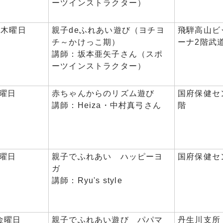
ーツインストラクター）
日木曜日
親子deふれあい遊び（ヨチヨ
飛騨高山ビ
チ～かけっこ期）
ーナ2階武
講師：坂本亜矢子さん（スポ
ーツインストラクター）
水曜日
赤ちゃんからのリズム遊び
国府保健セ
講師：Heiza・中村真弓さん
階
水曜日
親子でふれあい ハッピーヨ
国府保健セ
ガ
講師：Ryu's style
金曜日
親子でふれあい遊び パパマ
丹生川支所