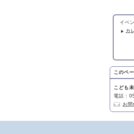
イベン
カ
このペ
こども
電話：05
お問