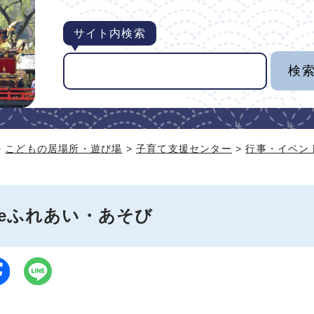
サイト内検索
>
こどもの居場所・遊び場
>
子育て支援センター
>
行事・イベン
deふれあい・あそび