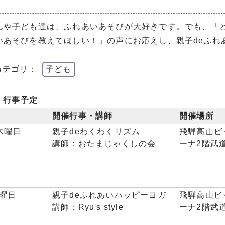
んや子ども達は、ふれあいあそびが大好きです。でも、「
いあそびを教えてほしい！」の声にお応えし、親子deふれ
カテゴリ：
子ども
 行事予定
開催行事・講師
開催場所
木曜日
親子deわくわくリズム
飛騨高山ビ
講師：おたまじゃくしの会
ーナ2階武
金曜日
親子deふれあいハッピーヨガ
飛騨高山ビ
講師：Ryu's style
ーナ2階武