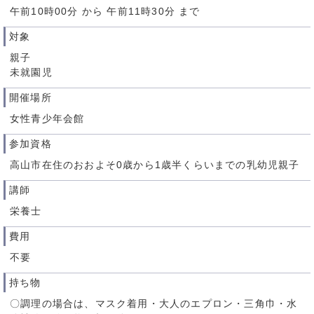
午前10時00分 から 午前11時30分 まで
対象
親子
未就園児
開催場所
女性青少年会館
参加資格
高山市在住のおおよそ0歳から1歳半くらいまでの乳幼児親子
講師
栄養士
費用
不要
持ち物
〇調理の場合は、マスク着用・大人のエプロン・三角巾・水