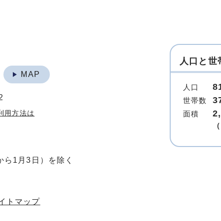
人口と世
地
MAP
8
人口
2
3
世帯数
2
利用方法は
面積
（
から1月3日）を除く
イトマップ