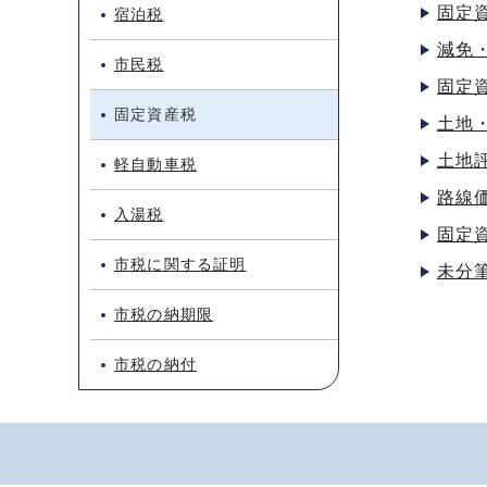
固定
宿泊税
減免
市民税
固定
固定資産税
土地
土地
軽自動車税
路線
入湯税
固定
市税に関する証明
未分
市税の納期限
市税の納付