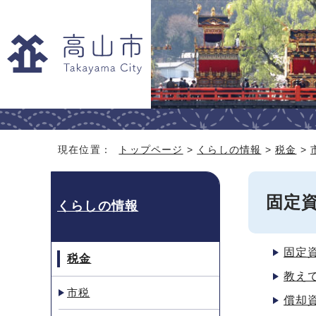
現在位置：
トップページ
>
くらしの情報
>
税金
>
固定
くらしの情報
固定
税金
教え
市税
償却