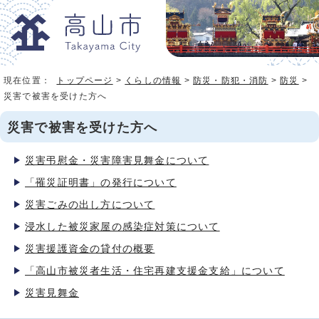
現在位置：
トップページ
>
くらしの情報
>
防災・防犯・消防
>
防災
>
災害で被害を受けた方へ
災害で被害を受けた方へ
災害弔慰金・災害障害見舞金について
「罹災証明書」の発行について
災害ごみの出し方について
浸水した被災家屋の感染症対策について
災害援護資金の貸付の概要
「高山市被災者生活・住宅再建支援金支給」について
災害見舞金