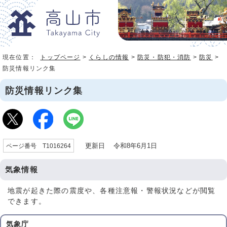
現在位置：
トップページ
>
くらしの情報
>
防災・防犯・消防
>
防災
>
防災情報リンク集
防災情報リンク集
更新日 令和8年6月1日
ページ番号 T1016264
気象情報
地震が起きた際の震度や、各種注意報・警報状況などが閲覧
できます。
気象庁