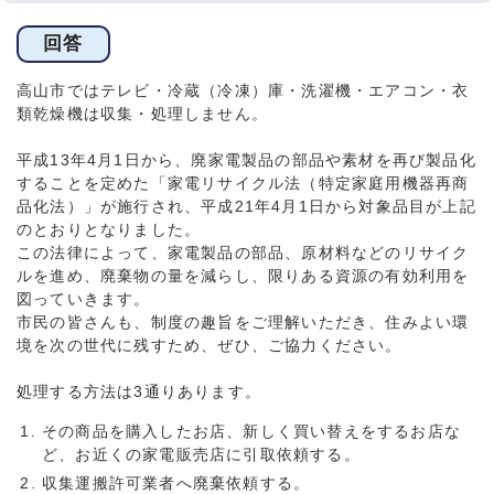
回答
高山市ではテレビ・冷蔵（冷凍）庫・洗濯機・エアコン・衣
類乾燥機は収集・処理しません。
平成13年4月1日から、廃家電製品の部品や素材を再び製品化
することを定めた「家電リサイクル法（特定家庭用機器再商
品化法）」が施行され、平成21年4月1日から対象品目が上記
のとおりとなりました。
この法律によって、家電製品の部品、原材料などのリサイク
ルを進め、廃棄物の量を減らし、限りある資源の有効利用を
図っていきます。
市民の皆さんも、制度の趣旨をご理解いただき、住みよい環
境を次の世代に残すため、ぜひ、ご協力ください。
処理する方法は3通りあります。
その商品を購入したお店、新しく買い替えをするお店な
ど、お近くの家電販売店に引取依頼する。
収集運搬許可業者へ廃棄依頼する。