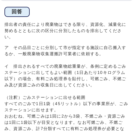
回答
排出者の責任により廃棄物はできる限り、資源化、減量化に
努めるとともに次の区分に分別したものを排出してくださ
い。
ア その品目ごとに分別して市が指定する施設に自己搬入す
るか、一般廃棄物収集運搬許可業者に依頼する。
イ 排出されるすべての廃棄物総重量が、条例に定めるごみ
ステーションに出してもよい範囲（1日あたり10キログラム
以下）の場合、有料ごみ処理券を貼付し、可燃ごみ、不燃ご
み及び資源ごみの収集日に出してください。
（注釈）ごみステーションに出せる範囲
すべてのごみで1日1袋（45リットル）以下の事業所が、ごみ
ステーションに出せます。
おおむね、可燃ごみは1回に2から3袋、不燃ごみ・資源ごみ
は1回に1袋以下が目安となります。なお可燃ごみ、不燃ご
み、資源ごみ、計7分類すべてに有料ごみ処理券が必要とな