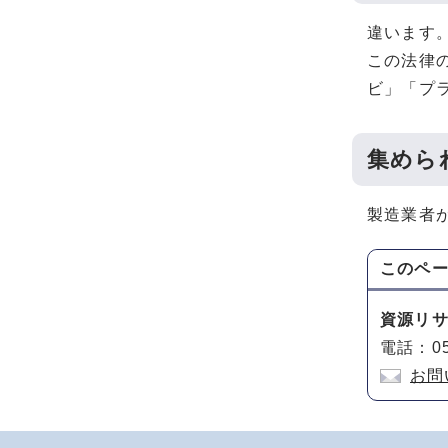
違います
この法律
ビ」「プ
集めら
製造業者
このペ
資源リ
電話：05
お問