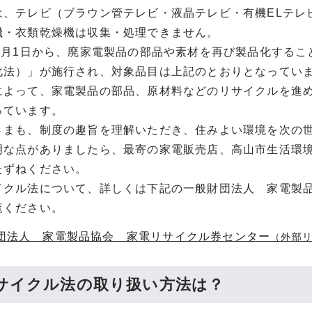
は、テレビ（ブラウン管テレビ・液晶テレビ・有機ELテレ
機・衣類乾燥機は収集・処理できません。
年4月1日から、廃家電製品の部品や素材を再び製品化する
化法）」が施行され、対象品目は上記のとおりとなってい
によって、家電製品の部品、原材料などのリサイクルを進
っています。
さまも、制度の趣旨を理解いただき、住みよい環境を次の
明な点がありましたら、最寄の家電販売店、高山市生活環
たずねください。
イクル法について、詳しくは下記の一般財団法人 家電製
覧ください。
団法人 家電製品協会 家電リサイクル券センター
（外部
サイクル法の取り扱い方法は？