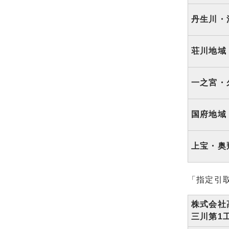
丹生川・
荘川地域
一之宮・
国府地域
上宝・奥
「指定引
株式会社
三川第1