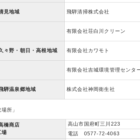
清見地域
飛騨清掃株式会社
有限会社荘白川クリーン
久々野・朝日・高根地域
有限会社カワモト
有限会社吉城環境管理センタ
飛騨温泉郷地域
株式会社神岡衛生社
取場所」
高山市国府町三川223
高橋商店
工場
電話 0577-72-4063