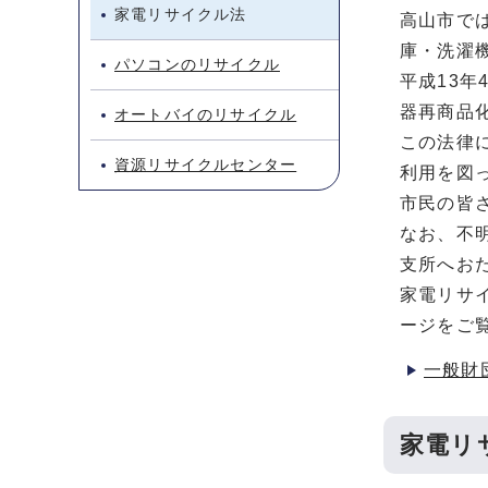
家電リサイクル法
高山市で
庫・洗濯
パソコンのリサイクル
平成13
器再商品
オートバイのリサイクル
この法律
資源リサイクルセンター
利用を図
市民の皆
なお、不
支所へお
家電リサ
ージをご
一般財
家電リ