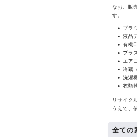
なお、販
す。
ブラウ
液晶テ
有機E
プラズ
エアコ
冷蔵（
洗濯機
衣類乾
リサイク
うえで、
全ての