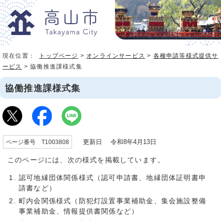
現在位置：
トップページ
>
オンラインサービス
>
各種申請等様式提供サ
ービス
> 協働推進課様式集
協働推進課様式集
更新日 令和8年4月13日
ページ番号 T1003808
このページには、次の様式を掲載しています。
認可地縁団体関係様式（認可申請書、地縁団体証明書申
請書など）
町内会関係様式（防犯灯設置事業補助金、集会施設整備
事業補助金、情報提供書関係など）