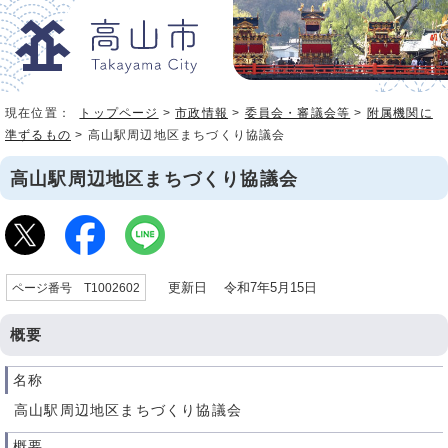
現在位置：
トップページ
>
市政情報
>
委員会・審議会等
>
附属機関に
準ずるもの
> 高山駅周辺地区まちづくり協議会
高山駅周辺地区まちづくり協議会
更新日 令和7年5月15日
ページ番号 T1002602
概要
名称
高山駅周辺地区まちづくり協議会
概要