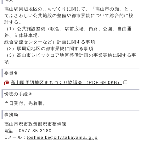
高山駅周辺地区のまちづくりに関して、「高山市の顔」とし
てふさわしい公共施設の整備や都市景観について総合的に検
討する。
（1）公共施設整備（駅舎、駅前広場、街路、公園、自由通
路、立体駐車場、
総合交流センターなど）計画に関する事項
（2）駅周辺地区の都市景観に関する事項
（3）高山市シビックコア地区整備計画の事業実施に関する事
項
委員名
高山駅周辺地区まちづくり協議会 （PDF 69.0KB）
傍聴の手続き
当日受付。先着順。
事務局
高山市都市政策部都市整備課
電話：0577-35-3180
Eメール：
toshiseibi@city.takayama.lg.jp