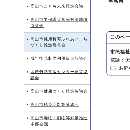
事務局
高山市こども未来推進会議
高山市要保護児童等対策地域
協議会
このペ
高山市健康長寿ふれあいまち
づくり推進委員会
市民福
成年後見制度利用促進協議会
電話：05
お問
地域包括支援センター運営協
議会
高山市健康づくり推進協議会
高山市感染症対策連絡会
高山市毒物・劇物等対策推進
本部会議