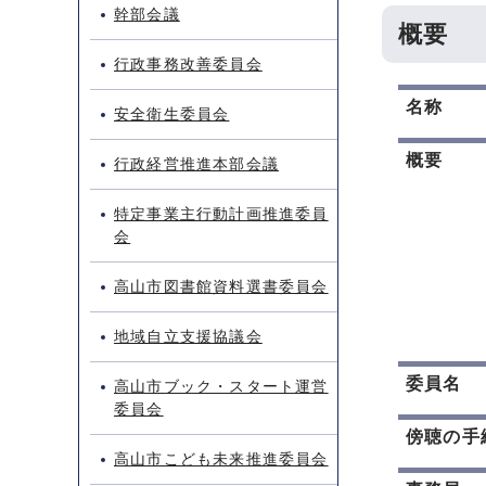
幹部会議
概要
行政事務改善委員会
名称
安全衛生委員会
概要
行政経営推進本部会議
特定事業主行動計画推進委員
会
高山市図書館資料選書委員会
地域自立支援協議会
委員名
高山市ブック・スタート運営
委員会
傍聴の手
高山市こども未来推進委員会