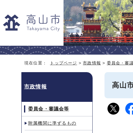
現在位置：
トップページ
>
市政情報
>
委員会・審
高山
市政情報
委員会・審議会等
附属機関に準ずるもの