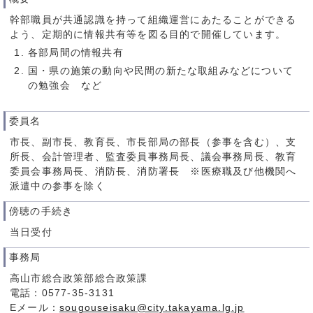
幹部職員が共通認識を持って組織運営にあたることができる
よう、定期的に情報共有等を図る目的で開催しています。
各部局間の情報共有
国・県の施策の動向や民間の新たな取組みなどについて
の勉強会 など
委員名
市長、副市長、教育長、市長部局の部長（参事を含む）、支
所長、会計管理者、監査委員事務局長、議会事務局長、教育
委員会事務局長、消防長、消防署長 ※医療職及び他機関へ
派遣中の参事を除く
傍聴の手続き
当日受付
事務局
高山市総合政策部総合政策課
電話：0577-35-3131
Eメール：
sougouseisaku@city.takayama.lg.jp