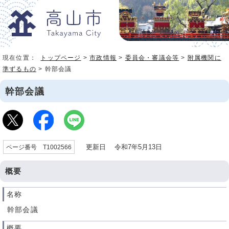
現在位置：
トップページ
>
市政情報
>
委員会・審議会等
>
附属機関に
準ずるもの
> 幹部会議
幹部会議
更新日 令和7年5月13日
ページ番号 T1002566
概要
名称
幹部会議
概要