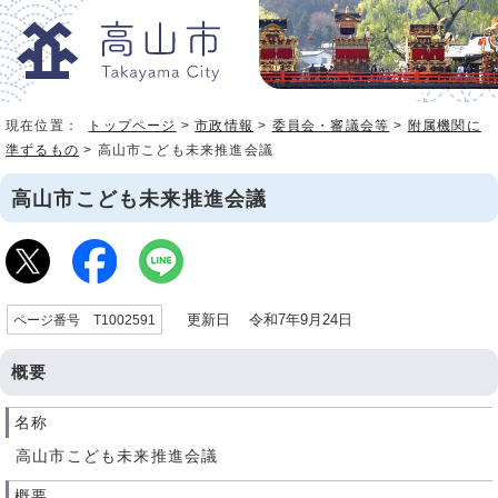
現在位置：
トップページ
>
市政情報
>
委員会・審議会等
>
附属機関に
準ずるもの
> 高山市こども未来推進会議
高山市こども未来推進会議
更新日 令和7年9月24日
ページ番号 T1002591
概要
名称
高山市こども未来推進会議
概要