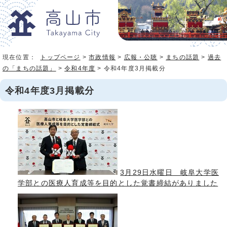
現在位置：
トップページ
>
市政情報
>
広報・公聴
>
まちの話題
>
過去
の「まちの話題」
>
令和4年度
> 令和4年度3月掲載分
令和4年度3月掲載分
3月29日水曜日 岐阜大学医
学部との医療人育成等を目的とした覚書締結がありました