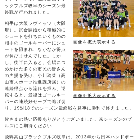
ックブルズ岐阜のシーズン最
終戦が行われました。
相手は大阪ラヴィッツ（大阪
府）。試合開始から積極的に
シュートを打ちにいくものの
画像を拡大表示する
相手のゴールキーパーにシュ
ートを阻まれ、なかなか得点
が伸びませんでした。しか
し、後半に入ると、会場につ
めかけた多くの市民の皆さん
の声援を受け、小川玲菜（高
山市スポーツ推進課所属）の
連続得点から流れを掴み、逆
転すると、最後はゴールキー
画像を拡大表示する
パーの連続好セーブで逃げ切
り、19対18でのシーズン最終戦を見事に勝利で終えました。
皆さまの熱い応援ありがとうございました。来シーズンのブ
ルズにご期待ください！
飛騨高山ブラックブルズ岐阜は、2013年から日本ハンドボー