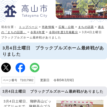
現在位置：
トップページ
>
市政情報
>
広報・公聴
>
まちの話題
>
過去
の「まちの話題」
>
令和4年度
>
令和4年度3月掲載分
> 3月4日土曜日
ブラックブルズホーム最終戦がありました
3月4日土曜日 ブラックブルズホーム最終戦があ
りました
更新日 令和5年3月9日
ページ番号 T1017982
3月4日土曜日 ブラックブルズホーム最終戦がありました
3月4日土曜日、飛騨高山ビッ
グアリーナで、飛騨高山ブラ