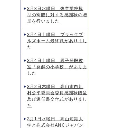
3月8日水曜日 煥章学校模
型の寄贈に対する感謝状の贈
呈を行いました
3月4日土曜日 ブラックブ
ルズホーム最終戦がありまし
た
3月4日土曜日 親子発酵教
室「発酵の小学校」がありま
した
3月2日木曜日 高山市白川
村公平委員会委員感謝状贈呈
及び選任書交付式がありまし
た
3月1日水曜日 高山短期大
学と株式会社ANCジャパン