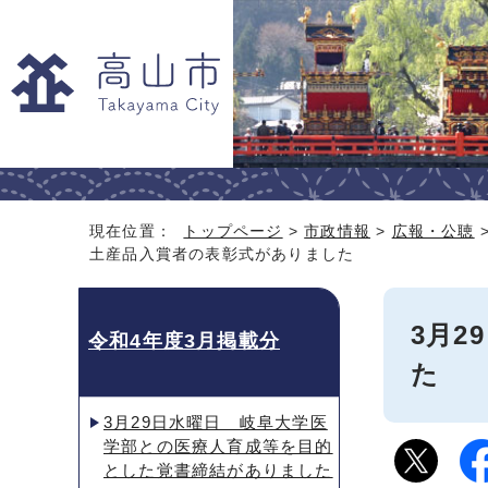
現在位置：
トップページ
>
市政情報
>
広報・公聴
土産品入賞者の表彰式がありました
3月
令和4年度3月掲載分
た
3月29日水曜日 岐阜大学医
学部との医療人育成等を目的
とした覚書締結がありました