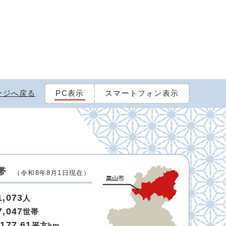
ージへ戻る
PC表示
スマートフォン表示
帯
（令和8年8月1日現在）
1,073
人
7,047
世帯
,177.61
平方km