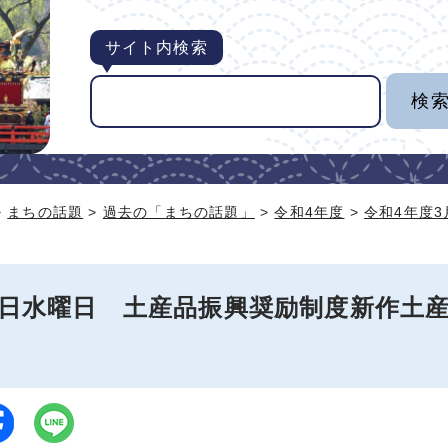
サイト内検索
>
まちの話題
>
過去の「まちの話題」
>
令和4年度
>
令和4年度
29日水曜日 土産品振興奨励制度新作土