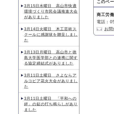
このペ
3月15日水曜日 高山市快適
環境づくり市民会議推進大会
商工労
がありました
電話：05
3月14日火曜日 木工芸術ス
お問
クールに感謝状を贈呈しまし
た
3月13日月曜日 高山市と徳
島大学医学部との連携に関す
る協定締結式がありました
3月11日土曜日 さよならア
ルコピア花火大会がありまし
た
3月11日土曜日 「平和への
絆」の鉦の打ち鳴らしがあり
ました