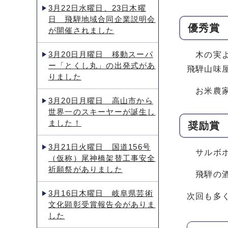
3月22日水曜日、23日木曜
日 飛騨地域合同企業説明会
優秀賞
が開催されました
3月20日月曜日 移動スーパ
木の実よ
ー「とくし丸」の出発式があ
飛騨山味
りました
お米農家
3月20日月曜日 高山市から
世界一のスキーヤーが誕生し
ました！
奨励賞
3月21日火曜日 国道156号
サルボボ
（仮称）尾神橋架替工事安全
祈願祭がありました
飛騨の酒
3月16日木曜日 岐阜県芸術
次回も多
文化顕彰受賞報告会がありま
した