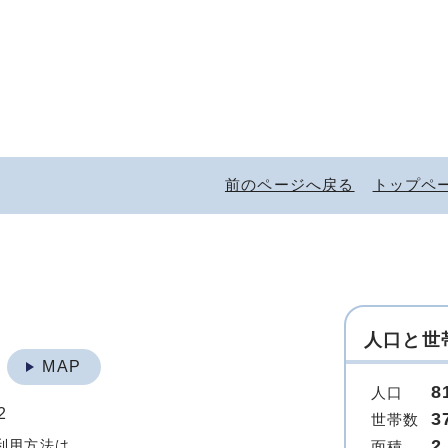
前のページへ戻る
トップペ
人口と世
地
MAP
8
人口
2
3
世帯数
2
利用方法は
面積