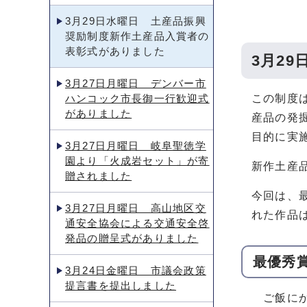
3月29日水曜日 土産品振興
奨励制度新作土産品入賞者の
表彰式がありました
3月2
3月27日月曜日 デンバー市
ハンコック市長御一行歓迎式
この制度
がありました
産品の発
目的に実
3月27日月曜日 岐阜聖徳学
園より「火成岩セット」が寄
新作土産
贈されました
今回は、
3月27日月曜日 高山地区交
れた作品
通安全協会による交通安全啓
発品の贈呈式がありました
最優秀
3月24日金曜日 市議会政策
提言書を提出しました
ご飯にか