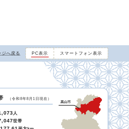
ージへ戻る
PC表示
スマートフォン表示
帯
（令和8年8月1日現在）
1,073
人
7,047
世帯
,177.61
平方km