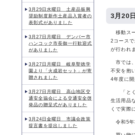
3月29日水曜日 土産品振興
3月2
奨励制度新作土産品入賞者の
表彰式がありました
移動スー
3月27日月曜日 デンバー市
2コース
ハンコック市長御一行歓迎式
が行われ
がありました
市では、
3月27日月曜日 岐阜聖徳学
園より「火成岩セット」が寄
不安を抱
贈されました
4年度に
3月27日月曜日 高山地区交
「とくし
通安全協会による交通安全啓
生活用品
発品の贈呈式がありました
くで実際
3月24日金曜日 市議会政策
令和5年
提言書を提出しました
買い物に