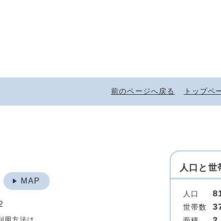
前のページへ戻る
トップペ
人口と世
地
MAP
8
人口
2
3
世帯数
2
利用方法は
面積