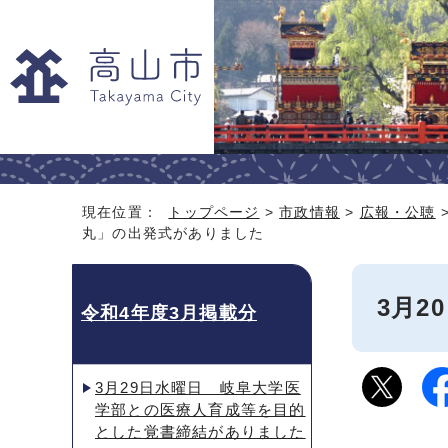
現在位置：
トップページ
>
市政情報
>
広報・公聴
丸」の出発式がありました
3月
令和4年度3月掲載分
3月29日水曜日 岐阜大学医
学部との医療人育成等を目的
とした覚書締結がありました