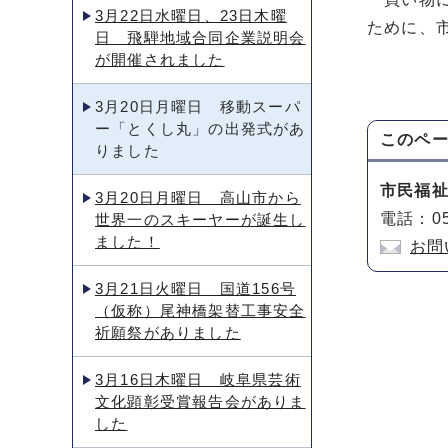
3月22日水曜日、23日木曜
ために、
日 飛騨地域合同企業説明会
が開催されました
3月20日月曜日 移動スーパ
ー「とくし丸」の出発式があ
このペ
りました
市民福
3月20日月曜日 高山市から
電話：05
世界一のスキーヤーが誕生し
ました！
お問
3月21日火曜日 国道156号
（仮称）尾神橋架替工事安全
祈願祭がありました
3月16日木曜日 岐阜県芸術
文化顕彰受賞報告会がありま
した