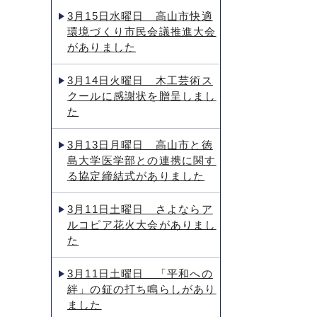
3月15日水曜日 高山市快適
環境づくり市民会議推進大会
がありました
3月14日火曜日 木工芸術ス
クールに感謝状を贈呈しまし
た
3月13日月曜日 高山市と徳
島大学医学部との連携に関す
る協定締結式がありました
3月11日土曜日 さよならア
ルコピア花火大会がありまし
た
3月11日土曜日 「平和への
絆」の鉦の打ち鳴らしがあり
ました