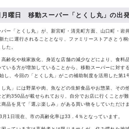
0日月曜日 移動スーパー「とくし丸」の出
パー「とくし丸」が、新宮町・清見町方面、山口町・岩
で新たに運行されることとなり、ファミリーストアさとう桐
ました。
高齢化や核家族化、身近な店舗の減少などにより、食料
いている方が増加していることから、移動スーパーに対す
開始し、今回の「とくし丸」がこの補助制度を活用した第1
丸」には野菜や肉、魚などの生鮮食品やお惣菜、その他
など約350品が載せられており、自分でお店に行くことが
に商品を見て「選ぶ楽しみ」がある買い物をしていただけ
3月1日現在、市の高齢化率は33．4％となっています。
困っている方は高齢者とは限りませんが、住み慣れた地