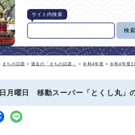
サイト内検索
>
まちの話題
>
過去の「まちの話題」
>
令和4年度
>
令和4年度
20日月曜日 移動スーパー「とくし丸」