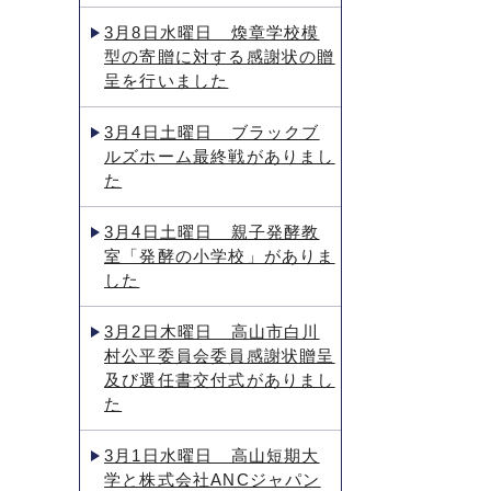
3月8日水曜日 煥章学校模
型の寄贈に対する感謝状の贈
呈を行いました
3月4日土曜日 ブラックブ
ルズホーム最終戦がありまし
た
3月4日土曜日 親子発酵教
室「発酵の小学校」がありま
した
3月2日木曜日 高山市白川
村公平委員会委員感謝状贈呈
及び選任書交付式がありまし
た
3月1日水曜日 高山短期大
学と株式会社ANCジャパン