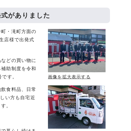
発式がありました
井町・滝町方面の
生店様で出発式
品などの買い物に
る補助制度を令和
号です。
画像を拡大表示する
飲食料品、日常
難しい方も自宅近
ます。
域で暮らし続ける