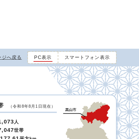
ージへ戻る
PC表示
スマートフォン表示
帯
（令和8年8月1日現在）
1,073
人
7,047
世帯
,177.61
平方km