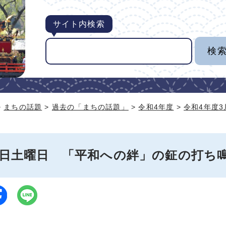
サイト内検索
>
まちの話題
>
過去の「まちの話題」
>
令和4年度
>
令和4年度
11日土曜日 「平和への絆」の鉦の打ち