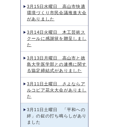
3月15日水曜日 高山市快適
環境づくり市民会議推進大会
がありました
3月14日火曜日 木工芸術ス
クールに感謝状を贈呈しまし
た
3月13日月曜日 高山市と徳
島大学医学部との連携に関す
る協定締結式がありました
3月11日土曜日 さよならア
ルコピア花火大会がありまし
た
3月11日土曜日 「平和への
絆」の鉦の打ち鳴らしがあり
ました