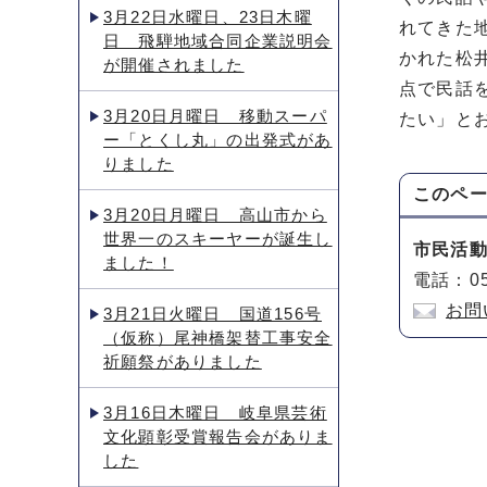
3月22日水曜日、23日木曜
れてきた
日 飛騨地域合同企業説明会
かれた松
が開催されました
点で民話
3月20日月曜日 移動スーパ
たい」と
ー「とくし丸」の出発式があ
りました
このペ
3月20日月曜日 高山市から
世界一のスキーヤーが誕生し
市民活
ました！
電話：05
お問
3月21日火曜日 国道156号
（仮称）尾神橋架替工事安全
祈願祭がありました
3月16日木曜日 岐阜県芸術
文化顕彰受賞報告会がありま
した