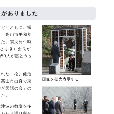
しがありました
防ぐとともに、犠
て、高山市平和都
した。震災発生時
まさゆき）会長が
50人が黙とうを
された、松井健治
画像を拡大表示する
、高山市出身で東
やぎ民話の会」の
した。
は津波の教訓を多
にわたり語り継が