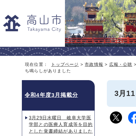
現在位置：
トップページ
>
市政情報
>
広報・公聴
ち鳴らしがありました
3月
令和4年度3月掲載分
3月29日水曜日 岐阜大学医
学部との医療人育成等を目的
とした覚書締結がありました