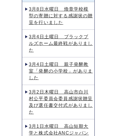
3月8日水曜日 煥章学校模
型の寄贈に対する感謝状の贈
呈を行いました
3月4日土曜日 ブラックブ
ルズホーム最終戦がありまし
た
3月4日土曜日 親子発酵教
室「発酵の小学校」がありま
した
3月2日木曜日 高山市白川
村公平委員会委員感謝状贈呈
及び選任書交付式がありまし
た
3月1日水曜日 高山短期大
学と株式会社ANCジャパン