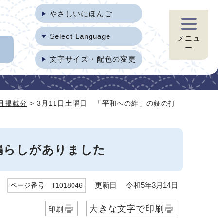
やさしいにほんご
Select Language
メニュ
ー
文字サイズ・配色の変更
3月掲載分
> 3月11日土曜日 「平和への絆」の鉦の打
鳴らしがありました
更新日 令和5年3月14日
ページ番号 T1018046
大きな文字で印刷
印刷