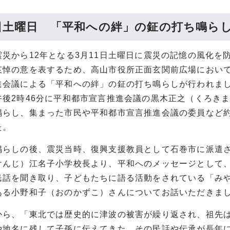
1日土曜日 「平和への絆」の鉦の打ち鳴ら
震災から12年となる3月11日土曜日に震災の記憶の風化を
哀悼の意を表するため、高山市役所正面玄関前広場におい
進会議による「平和への絆」の鉦の打ち鳴らしが行われま
午後2時46分に平和都市宣言推進会議の黒木正之（くろき
鳴らし、集まった市民や平和都市宣言推進会議の委員など約
た。
鳴らしの後、震災当時、復興支援教員として石巻市に派遣
けんじ）江名子小学校長より、平和へのメッセージとして
民話を聞き取り、子どもたちに語る活動をされている「み
ある小野和子（おのかずこ）さんについてお話いただきま
から、「東北では歴史的に津波の被害が繰り返され、祖先
や地名に残して子孫に伝えてきた。その民話や伝承が長年