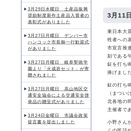
3月29日水曜日 土産品振興
3月1
奨励制度新作土産品入賞者の
表彰式がありました
東日本大
3月27日月曜日 デンバー市
牲者への
ハンコック市長御一行歓迎式
市宣言推
がありました
刻である
3月27日月曜日 岐阜聖徳学
鉦を打ち
園より「火成岩セット」が寄
捧げまし
贈されました
鉦の打ち
3月27日月曜日 高山地区交
（まつい
通安全協会による交通安全啓
北各地の
発品の贈呈式がありました
主催者で
3月24日金曜日 市議会政策
提言書を提出しました
小野さん
くの民話