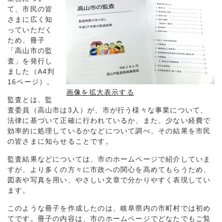
て、市民の皆
さまに広く知
っていただく
ため、冊子
「高山市の監
査」を発行し
ました（A4判
16ページ）。
画像を拡大表示する
監査とは、監
査委員（高山市は3人）が、市が行う様々な事業について、
法律に基づいて正確に行われているか、また、少ない経費で
効率的に処理しているかなどについて調べ、その結果を市民
の皆さまに知らせることです。
監査結果などについては、市のホームページで紹介していま
すが、より多くの方々に市政への関心を高めてもらうため、
図表や写真を用い、やさしい文章で分かりやすく表現してい
ます。
このような冊子を作成したのは、岐阜県内の市町村では初め
てです。冊子の内容は、市のホームページでどなたでもご覧