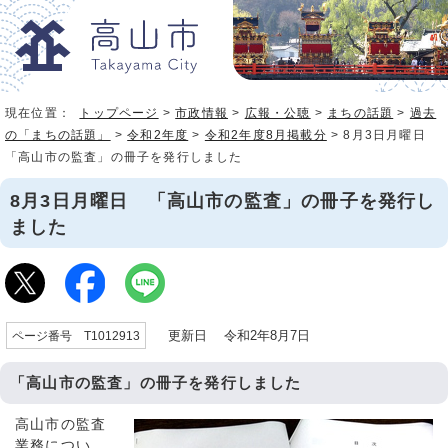
現在位置：
トップページ
>
市政情報
>
広報・公聴
>
まちの話題
>
過去
の「まちの話題」
>
令和2年度
>
令和2年度8月掲載分
> 8月3日月曜日
「高山市の監査」の冊子を発行しました
8月3日月曜日 「高山市の監査」の冊子を発行し
ました
更新日 令和2年8月7日
ページ番号 T1012913
「高山市の監査」の冊子を発行しました
高山市の監査
業務につい