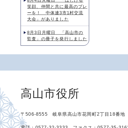
8月4日火曜日 「はじける
笑顔、仲間と共に最高のプレ
ーを！ 中体連3市1村交流
大会」がありました
8月3日月曜日 「高山市の
監査」の冊子を発行しました
高山市役所
〒506-8555 岐阜県高山市花岡町2丁目18番
電話：0577-32-3333
ファクス：0577-35-316