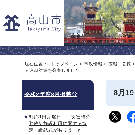
現在位置：
トップページ
>
市政情報
>
広報・公聴
る追加対策を発表しました
8月
令和2年度8月掲載分
8月31日月曜日 「災害時の
避難所施設利用に関する協
定」締結式がありました