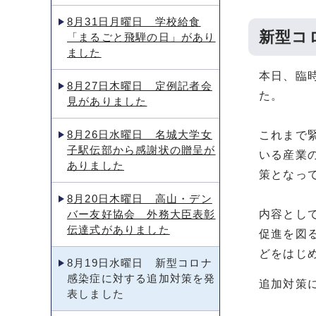
8月31日月曜日 学校給食
新型コ
「まるごと飛騨の日」があり
ました
本日、臨
8月27日木曜日 定例記者会
た。
見がありました
8月26日水曜日 名城大学女
これまで
子駅伝部から感謝状の贈呈が
いる産業
ありました
策となっ
8月20日木曜日 高山・デン
バー友好協会 外務大臣表彰
内容として
伝達式がありました
促進を図
どをはじ
8月19日水曜日 新型コロナ
感染症に対する追加対策を発
追加対策
表しました