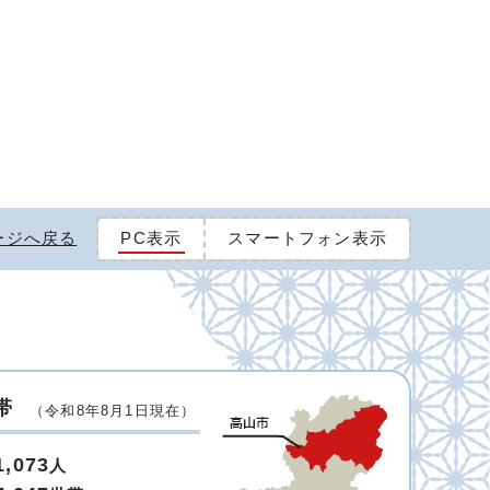
ージへ戻る
PC表示
スマートフォン表示
帯
（令和8年8月1日現在）
1,073
人