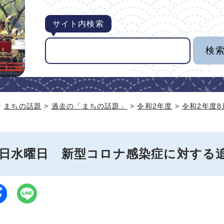
サイト内検索
>
まちの話題
>
過去の「まちの話題」
>
令和2年度
>
令和2年度
19日水曜日 新型コロナ感染症に対する