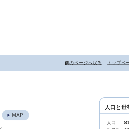
前のページへ戻る
トップペ
人口と世
地
MAP
8
人口
2