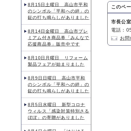
8月15日土曜日 高山市平和
このペ
のシンボル「平和への絆」の
鉦の打ち鳴らしがありました
市長公
電話：05
8月14日金曜日 高山市プレ
ミアム付き商品券「みんなで
お問
応援商品券」販売中です
8月10日月曜日 リフォーム
製品フェアが始まりました
8月9日日曜日 高山市平和
のシンボル「平和への絆」の
鉦の打ち鳴らしがありました
8月5日水曜日 新型コロナ
ウィルス「感染対策特別さる
ぼぼ」の寄贈がありました