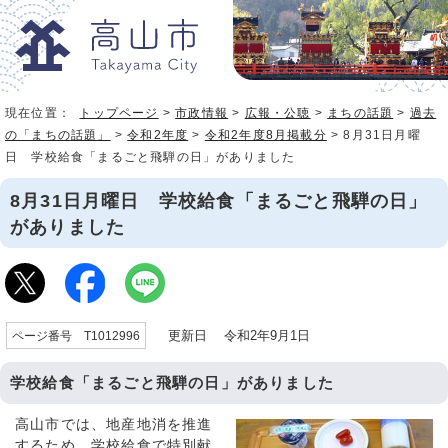
現在位置：
トップページ
>
市政情報
>
広報・公聴
>
まちの話題
>
過去
の「まちの話題」
>
令和2年度
>
令和2年度8月掲載分
> 8月31日月曜
日 学校給食「まるごと飛騨の日」がありました
8月31日月曜日 学校給食「まるごと飛騨の日」
がありました
更新日 令和2年9月1日
ページ番号 T1012996
学校給食「まるごと飛騨の日」がありました
高山市では、地産地消を推進
するため、学校給食で特別献