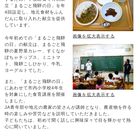
立「まるごと飛騨の日」を年
4回設定し、地元食材をふん
だんに取り入れた献立を提供
しています。
画像を拡大表示する
今年初めての「まるごと飛騨
の日」の献立は、まるごと飛
騨の夏野菜カレー、すくなか
ぼちゃチップス、ミニトマ
ト、飛騨こしひかり、牛乳、
ヨーグルトでした。
また、「まるごと飛騨の日」
にあわせて市内小学校4年生
を対象にした食育講座を開催
画像を拡大表示する
しました。
JA青年部や地元の農家の皆さんが講師となり、農産物を作る
時の楽しみや苦労などを説明していただきました。
子どもたちは、初めて聞く話しに興味深々で目を輝かせて熱
心に聞いていました。