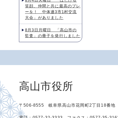
8月4日火曜日 「はじける
笑顔、仲間と共に最高のプレ
ーを！ 中体連3市1村交流
大会」がありました
8月3日月曜日 「高山市の
監査」の冊子を発行しました
高山市役所
〒506-8555 岐阜県高山市花岡町2丁目18番
電話：0577-32-3333
ファクス：0577-35-316