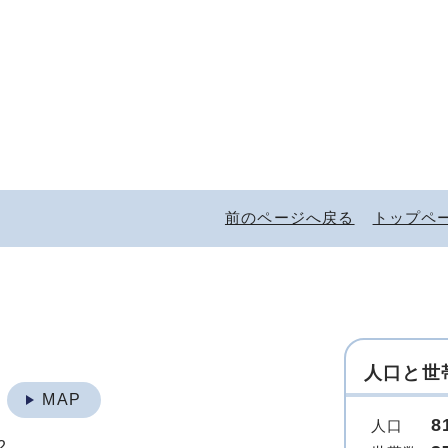
前のページへ戻る
トップペ
人口と世
地
MAP
8
人口
2