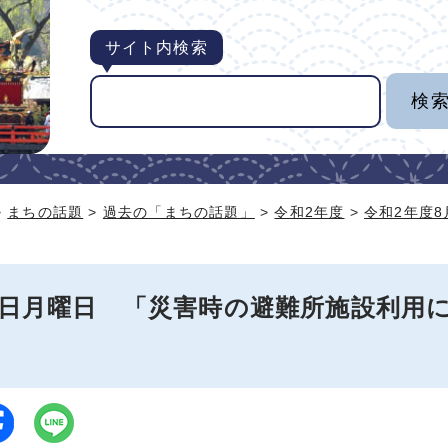
サイト内検索
>
まちの話題
>
過去の「まちの話題」
>
令和2年度
>
令和2年度
31日月曜日 「災害時の避難所施設利用