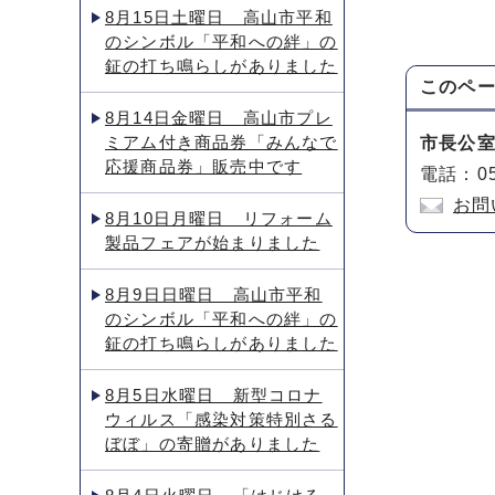
8月15日土曜日 高山市平和
のシンボル「平和への絆」の
鉦の打ち鳴らしがありました
このペ
8月14日金曜日 高山市プレ
ミアム付き商品券「みんなで
市長公
応援商品券」販売中です
電話：05
お問
8月10日月曜日 リフォーム
製品フェアが始まりました
8月9日日曜日 高山市平和
のシンボル「平和への絆」の
鉦の打ち鳴らしがありました
8月5日水曜日 新型コロナ
ウィルス「感染対策特別さる
ぼぼ」の寄贈がありました