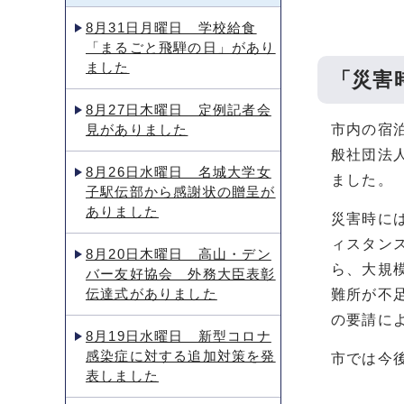
8月31日月曜日 学校給食
「まるごと飛騨の日」があり
ました
「災害
8月27日木曜日 定例記者会
見がありました
市内の宿
般社団法
8月26日水曜日 名城大学女
ました。
子駅伝部から感謝状の贈呈が
ありました
災害時に
ィスタン
8月20日木曜日 高山・デン
ら、大規
バー友好協会 外務大臣表彰
伝達式がありました
難所が不
の要請に
8月19日水曜日 新型コロナ
感染症に対する追加対策を発
市では今
表しました