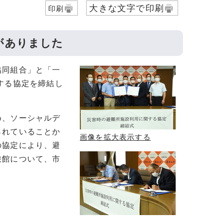
大きな文字で印刷
印刷
がありました
協同組合」と「一
する協定を締結し
め、ソーシャルデ
られていることか
画像を拡大表示する
の協定により、避
旅館について、市