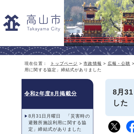
現在位置：
トップページ
>
市政情報
>
広報・公聴
用に関する協定」締結式がありました
8月
令和2年度8月掲載分
した
8月31日月曜日 「災害時の
避難所施設利用に関する協
定」締結式がありました