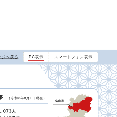
ージへ戻る
PC表示
スマートフォン表示
帯
（令和8年8月1日現在）
1,073
人