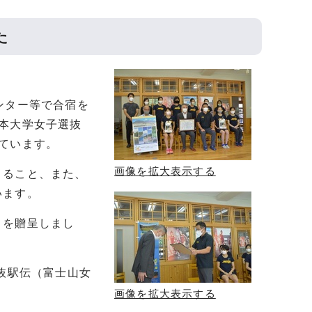
た
ンター等で合宿を
本大学女子選抜
ています。
画像を拡大表示する
きること、また、
います。
りを贈呈しまし
抜駅伝（富士山女
画像を拡大表示する