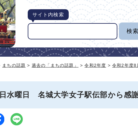
サイト内検索
>
まちの話題
>
過去の「まちの話題」
>
令和2年度
>
令和2年度
26日水曜日 名城大学女子駅伝部から感