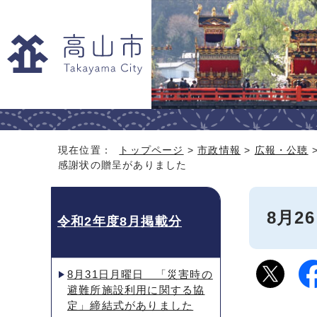
現在位置：
トップページ
>
市政情報
>
広報・公聴
感謝状の贈呈がありました
8月
令和2年度8月掲載分
8月31日月曜日 「災害時の
避難所施設利用に関する協
定」締結式がありました