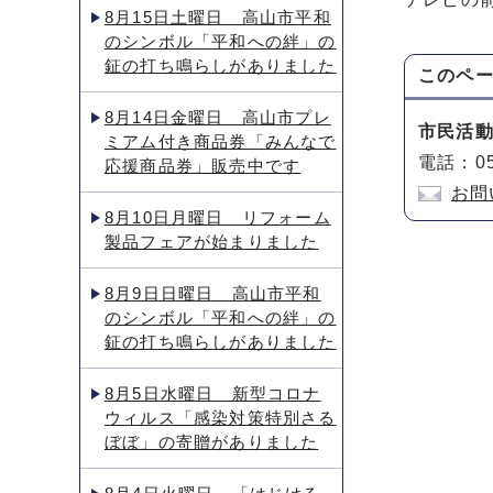
8月15日土曜日 高山市平和
のシンボル「平和への絆」の
鉦の打ち鳴らしがありました
このペ
8月14日金曜日 高山市プレ
市民活
ミアム付き商品券「みんなで
電話：05
応援商品券」販売中です
お問
8月10日月曜日 リフォーム
製品フェアが始まりました
8月9日日曜日 高山市平和
のシンボル「平和への絆」の
鉦の打ち鳴らしがありました
8月5日水曜日 新型コロナ
ウィルス「感染対策特別さる
ぼぼ」の寄贈がありました