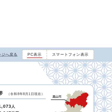
ージへ戻る
PC表示
スマートフォン表示
帯
（令和8年8月1日現在）
1,073
人