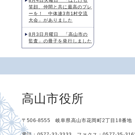
8月4日火曜日 「はじける
笑顔、仲間と共に最高のプレ
ーを！ 中体連3市1村交流
大会」がありました
8月3日月曜日 「高山市の
監査」の冊子を発行しました
高山市役所
〒506-8555 岐阜県高山市花岡町2丁目18番
電話：0577-32-3333
ファクス：0577-35-316