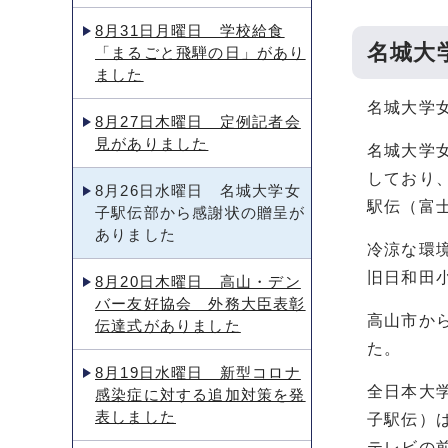
8月31日月曜日 学校給食
名城大
「まるごと飛騨の日」があり
ました
名城大学
8月27日木曜日 定例記者会
見がありました
名城大学
しており
8月26日水曜日 名城大学女
駅伝（富
子駅伝部から感謝状の贈呈が
ありました
冷涼な環
旧日和田
8月20日木曜日 高山・デン
バー友好協会 外務大臣表彰
高山市か
伝達式がありました
た。
8月19日水曜日 新型コロナ
全日本大
感染症に対する追加対策を発
表しました
子駅伝）は
テレビの