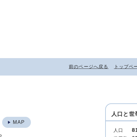
前のページへ戻る
トップペ
人口と世
地
MAP
8
人口
2