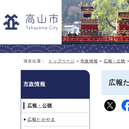
現在位置：
トップページ
>
市政情報
>
広報・公聴
広報た
市政情報
広報・公聴
広報たかやま