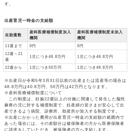
す。
出産育児一時金の支給額
産科医療補償制度加入
産科医療補償制度未加入
在胎週数
機関
機関
11週まで
0円
0円
12週～21
1児につき48.8万円
1児につき48.8万円
週
22週から
1児につき50万円
1児につき48.8万円
※出産日が令和5年3月31日以前の出産または流産等の場合は
48.8万円は40.8万円、50万円は42万円となります。
※産科医療補償制度について
この制度は、妊娠22週以上の分娩に関連して発生した脳性
麻痺の児に対する補償制度で、妊産婦の皆さまが安心して出
産できるよう病院、診療所、助産所が加入する制度です。
※出産にかかった費用が出産育児一時金の支給額の範囲内で
あった場合には、その差額分は被保険者の方から医療保険者
に請求をしていただき、被保険者の方へ支給します。