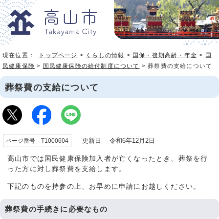
現在位置：
トップページ
>
くらしの情報
>
国保・後期高齢・年金
>
国
民健康保険
>
国民健康保険の給付制度について
> 葬祭費の支給について
葬祭費の支給について
更新日 令和6年12月2日
ページ番号 T1000604
高山市では国民健康保険加入者が亡くなったとき、葬祭を行
った方に対し葬祭費を支給します。
下記のものを持参の上、お早めに申請にお越しください。
葬祭費の手続きに必要なもの